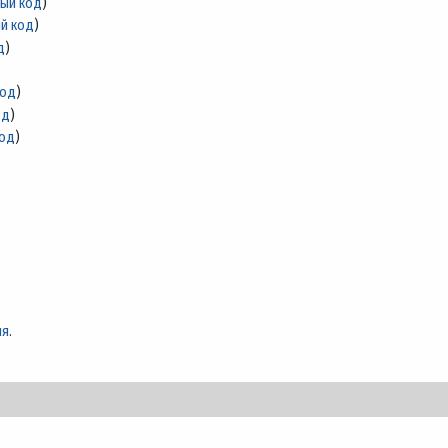
ный код
)
й код
)
д
)
код
)
од
)
код
)
ия
.