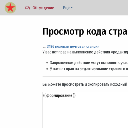
Обсуждение
Ещё
Просмотр кода стра
←
3186 полевая почтовая станция
Перейти к:
навигация
,
поиск
У вас нет прав на выполнение действия «редакт
Запрошенное действие могут выполнять учас
У вас нет прав на редактирование страниц в 
Вы можете просмотреть и скопировать исходный 