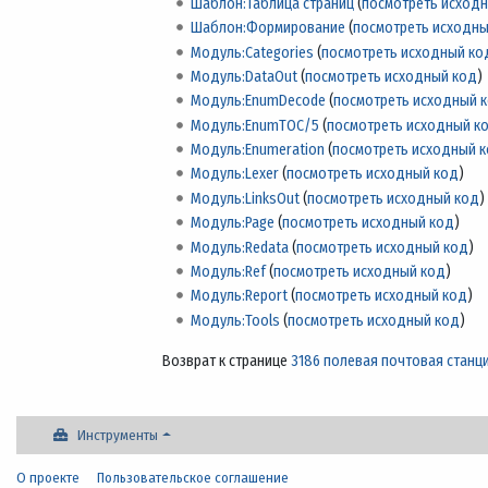
Шаблон:Таблица страниц
(
посмотреть исход
Шаблон:Формирование
(
посмотреть исходны
Модуль:Categories
(
посмотреть исходный ко
Модуль:DataOut
(
посмотреть исходный код
)
Модуль:EnumDecode
(
посмотреть исходный 
Модуль:EnumTOC/5
(
посмотреть исходный к
Модуль:Enumeration
(
посмотреть исходный 
Модуль:Lexer
(
посмотреть исходный код
)
Модуль:LinksOut
(
посмотреть исходный код
)
Модуль:Page
(
посмотреть исходный код
)
Модуль:Redata
(
посмотреть исходный код
)
Модуль:Ref
(
посмотреть исходный код
)
Модуль:Report
(
посмотреть исходный код
)
Модуль:Tools
(
посмотреть исходный код
)
Возврат к странице
3186 полевая почтовая станц
Инструменты
О проекте
Пользовательское соглашение