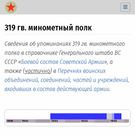
319 гв. минометный полк
Перейти к:
навигация
,
поиск
Сведения об упоминаниях 319 гв. минометного
полка в справочнике Генерального штаба ВС
СССР «
Боевой состав Советской Армии
», а
также (
частично
) в
Перечнях воинских
объединений, соединений, частей и учреждений,
входивших в состав действующей армии
.
1941
1942
1943
1944
1945