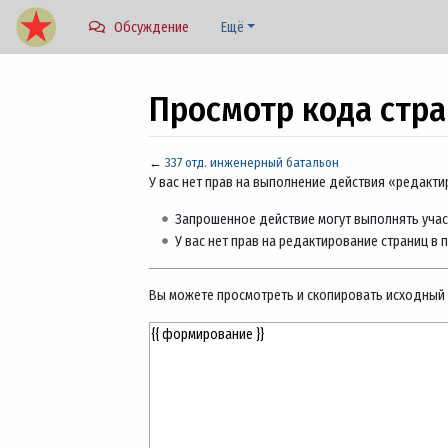
Обсуждение
Ещё
Просмотр кода стра
←
337 отд. инженерный батальон
Перейти к:
навигация
,
поиск
У вас нет прав на выполнение действия «редакт
Запрошенное действие могут выполнять учас
У вас нет прав на редактирование страниц в 
Вы можете просмотреть и скопировать исходный 