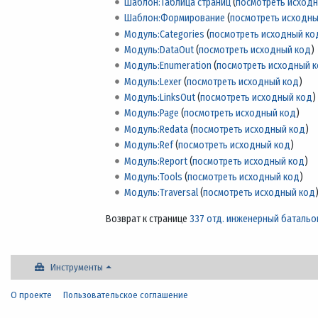
Шаблон:Таблица страниц
(
посмотреть исход
Шаблон:Формирование
(
посмотреть исходны
Модуль:Categories
(
посмотреть исходный ко
Модуль:DataOut
(
посмотреть исходный код
)
Модуль:Enumeration
(
посмотреть исходный 
Модуль:Lexer
(
посмотреть исходный код
)
Модуль:LinksOut
(
посмотреть исходный код
)
Модуль:Page
(
посмотреть исходный код
)
Модуль:Redata
(
посмотреть исходный код
)
Модуль:Ref
(
посмотреть исходный код
)
Модуль:Report
(
посмотреть исходный код
)
Модуль:Tools
(
посмотреть исходный код
)
Модуль:Traversal
(
посмотреть исходный код
Возврат к странице
337 отд. инженерный батальо
Инструменты
О проекте
Пользовательское соглашение