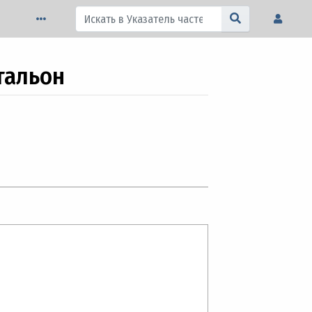
тальон