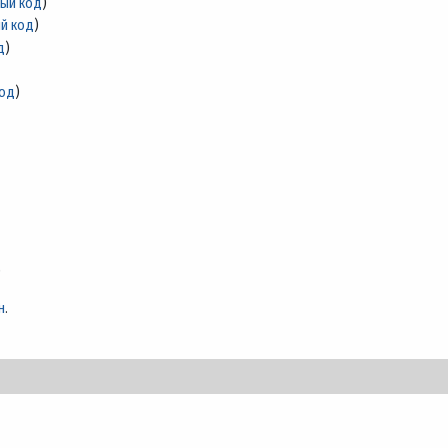
ный код
)
й код
)
д
)
код
)
)
н
.