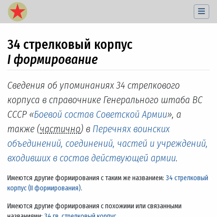
34 стрелковый корпус
I формирование
Перейти к:
навигация
,
поиск
Сведения об упоминаниях 34 стрелкового
корпуса в справочнике Генерального штаба ВС
СССР «
Боевой состав Советской Армии
», а
также (
частично
) в
Перечнях воинских
объединений, соединений, частей и учреждений,
входивших в состав действующей армии
.
Имеются другие формирования с таким же названием:
34 стрелковый
корпус (II формирования)
.
Имеются другие формирования с похожими или связанными
названиями:
34 гв. стрелковый корпус
.