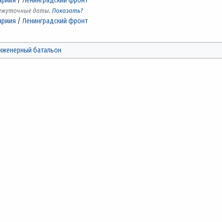
армия
/
Ленинградский фронт
межуточные даты.
Показать?
армия
/
Ленинградский фронт
нженерный батальон