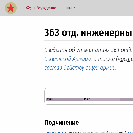
Обсуждение
Ещё
363 отд. инженерны
Перейти к:
навигация
,
поиск
Сведения об упоминаниях 363 отд
Советской Армии
», а также (
част
состав действующей армии
.
1941
1942
Подчинение