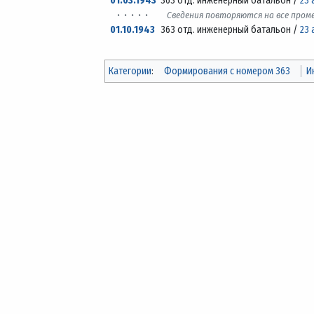
01.03.1943
363 отд. инженерный батальон /
23 
· · · · ·
Сведения повторяются на все про
01.10.1943
363 отд. инженерный батальон /
23 
Категории
:
Формирования с номером 363
И