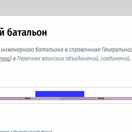
й батальон
. инженерного батальона в справочнике Генерально
ично
) в
Перечнях воинских объединений, соединений,
1943
1944