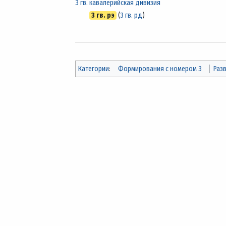
3 гв. кавалерийская дивизия
3 гв. рэ
(
3 гв. рд
)
Категории
:
Формирования с номером 3
Раз