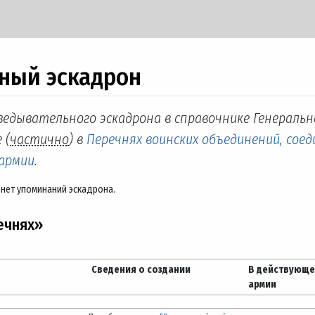
ьный эскадрон
зведывательного эскадрона в справочнике Генераль
 (
частично
) в
Перечнях воинских объединений, соед
 армии
.
 нет упоминаний эскадрона.
ечнях»
Сведения о создании
В действующ
армии