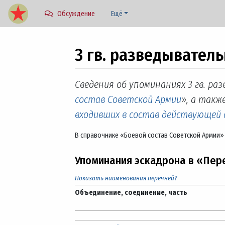
Обсуждение
Ещё
3 гв. разведывател
Перейти к:
навигация
,
поиск
Сведения об упоминаниях 3 гв. ра
состав Советской Армии
», а также
входивших в состав действующей
В справочнике «Боевой состав Советской Армии»
Упоминания эскадрона в «Пер
Показать наименования перечней?
Объединение, соединение, часть