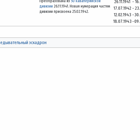
Преобразована из
50 кавалерийской
26.11.1941
-
16
дивизии
26.11.1941. Новая нумерация частям
17.07.1942
-
23
дивизии присвоена 25.02.1942.
12.02.1943
-
30
18.07.1943
-
09
ведывательный эскадрон