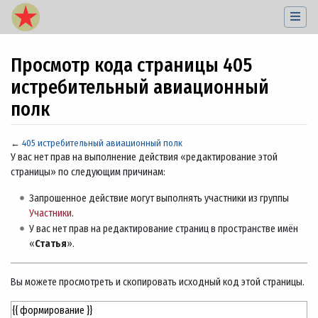
Просмотр кода страницы 405
истребительный авиационный
полк
←
405 истребительный авиационный полк
Перейти к:
навигация
,
поиск
У вас нет прав на выполнение действия «редактирование этой
страницы» по следующим причинам:
Запрошенное действие могут выполнять участники из группы
Участники
.
У вас нет прав на редактирование страниц в пространстве имён
«
Статья
».
Вы можете просмотреть и скопировать исходный код этой страницы.