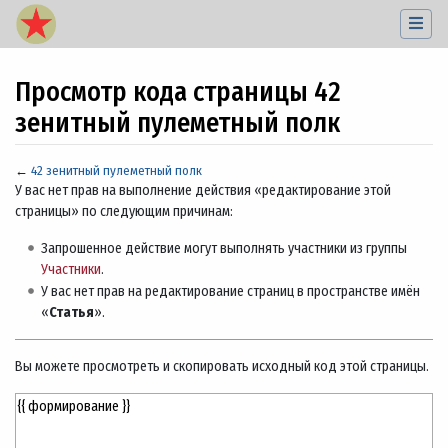
Просмотр кода страницы 42
зенитный пулеметный полк
←
42 зенитный пулеметный полк
Перейти к:
навигация
,
поиск
У вас нет прав на выполнение действия «редактирование этой
страницы» по следующим причинам:
Запрошенное действие могут выполнять участники из группы
Участники
.
У вас нет прав на редактирование страниц в пространстве имён
«
Статья
».
Вы можете просмотреть и скопировать исходный код этой страницы.