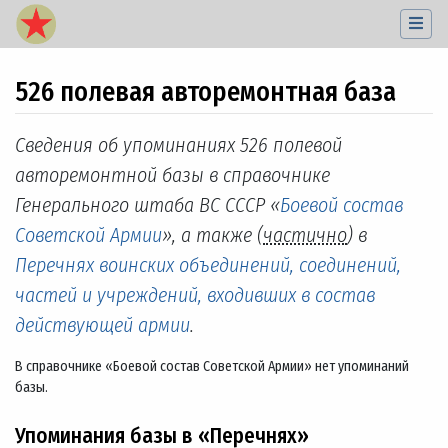
526 полевая авторемонтная база
Перейти к:
навигация
,
поиск
Сведения об упоминаниях 526 полевой
авторемонтной базы в справочнике
Генерального штаба ВС СССР «
Боевой состав
Советской Армии
», а также (
частично
) в
Перечнях воинских объединений, соединений,
частей и учреждений, входивших в состав
действующей армии
.
В справочнике «Боевой состав Советской Армии» нет упоминаний
базы.
Упоминания базы в «Перечнях»