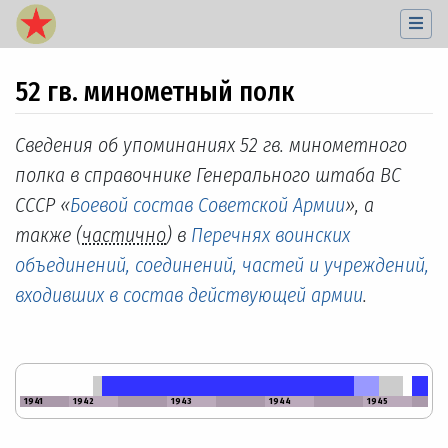
52 гв. минометный полк
Перейти к:
навигация
,
поиск
Сведения об упоминаниях 52 гв. минометного
полка в справочнике Генерального штаба ВС
СССР «
Боевой состав Советской Армии
», а
также (
частично
) в
Перечнях воинских
объединений, соединений, частей и учреждений,
входивших в состав действующей армии
.
1941
1942
1943
1944
1945