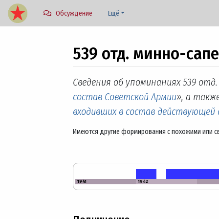
Обсуждение
Ещё
539 отд. минно-сап
Перейти к:
навигация
,
поиск
Сведения об упоминаниях 539 отд
состав Советской Армии
», а также
входивших в состав действующей
Имеются другие формирования с похожими или с
1941
1942