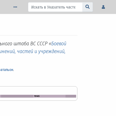
льного штаба ВС СССР «
Боевой
инений, частей и учреждений,
батальон
.
1945