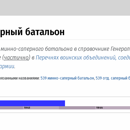
ерный батальон
. минно-саперного батальона в справочнике Генера
 (
частично
) в
Перечнях воинских объединений, соед
 армии
.
вязанными названиями:
539 минно-саперный батальон
,
539 отд. саперный 
1943
1944