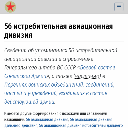
56 истребительная авиационная
дивизия
Перейти к:
навигация
,
поиск
Сведения об упоминаниях 56 истребительной
авиационной дивизии в справочнике
Генерального штаба ВС СССР «
Боевой состав
Советской Армии
», а также (
частично
) в
Перечнях воинских объединений, соединений,
частей и учреждений, входивших в состав
действующей армии
.
Имеются другие формирования с похожими или связанными
названиями:
56 авиационная дивизия
,
56 авиационная дивизия
дальнего действия
,
56 авиационная дивизия истребителей дальнего