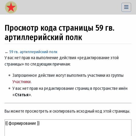
Просмотр кода страницы 59 гв.
артиллерийский полк
←
59 гв. артиллерийский полк
Перейти к:
навигация
,
поиск
У вас нет прав на выполнение действия «редактирование этой
страницы» по следующим причинам:
Запрошенное действие могут выполнять участники из группы
Участники
.
У вас нет прав на редактирование страниц в пространстве имён
«
Статья
».
Вы можете просмотреть и скопировать исходный код этой страницы.