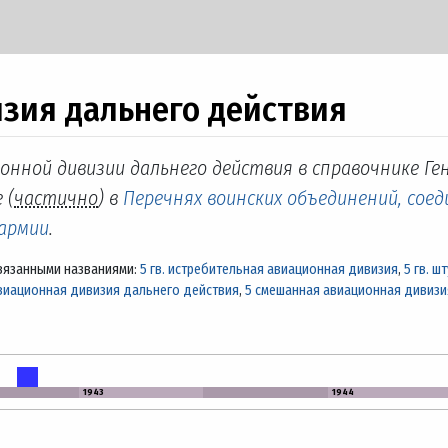
зия дальнего действия
онной дивизии дальнего действия в справочнике Ге
 (
частично
) в
Перечнях воинских объединений, соед
 армии
.
вязанными названиями:
5 гв. истребительная авиационная дивизия
,
5 гв. 
авиационная дивизия дальнего действия
,
5 смешанная авиационная дивизи
1943
1944