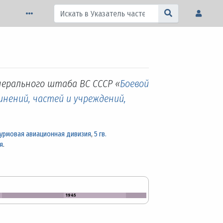
нерального штаба ВС СССР «
Боевой
инений, частей и учреждений,
штурмовая авиационная дивизия
,
5 гв.
я
.
1945