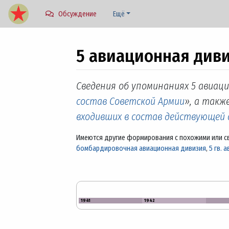
Обсуждение
Ещё
5 авиационная диви
Перейти к:
навигация
,
поиск
Сведения об упоминаниях 5 авиаци
состав Советской Армии
», а также
входивших в состав действующей
Имеются другие формирования с похожими или с
бомбардировочная авиационная дивизия
,
5 гв. 
1941
1942