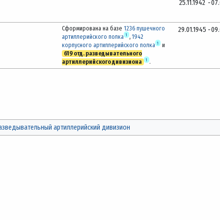
25.11.1942
-
07
Сформирована на базе
1236 пушечного
29.01.1945
-
09
1
артиллерийского полка
,
1942
1
корпусного артиллерийского полка
и
619 отд. разведывательного
1
артиллерийского дивизиона
.
азведывательный артиллерийский дивизион