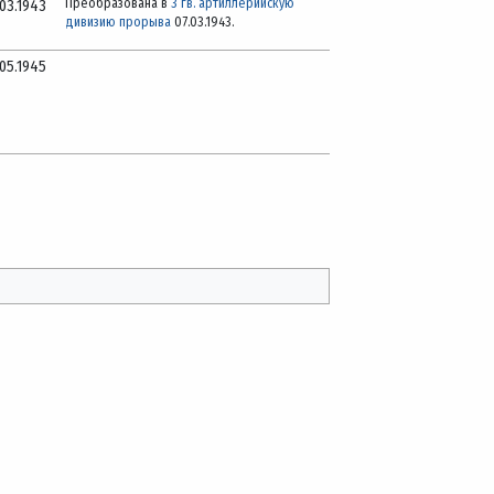
Преобразована в
3 гв. артиллерийскую
.03.1943
дивизию прорыва
07.03.1943.
.05.1945