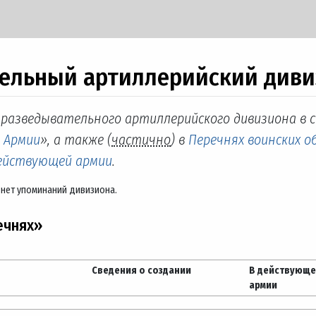
ательный артиллерийский див
. разведывательного артиллерийского дивизиона в 
й Армии
», а также (
частично
) в
Перечнях воинских о
действующей армии
.
 нет упоминаний дивизиона.
ечнях»
Сведения о создании
В действующ
армии