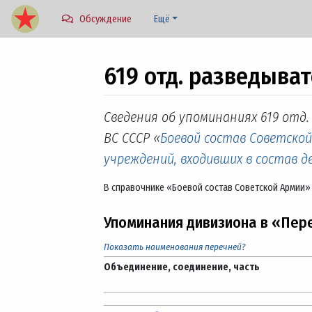
Обсуждение
Ещё
619 отд. разведыв
Перейти к:
навигация
,
поиск
Сведения об упоминаниях 619 отд
ВС СССР «
Боевой состав Советско
учреждений, входивших в состав 
В справочнике «Боевой состав Советской Армии»
Упоминания дивизиона в «Пер
Показать наименования перечней?
Объединение, соединение, часть