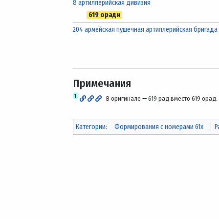
8 артиллерийская дивизия
619 орадн
204 армейская пушечная артиллерийская бригада
Примечания
1
В оригинале — 619 рад вместо 619 орад.
Категории
:
Формирования с номерами 61x
Р