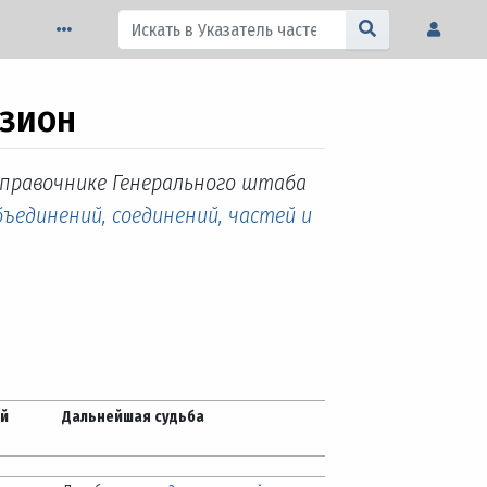
изион
справочнике Генерального штаба
бъединений, соединений, частей и
ей
Дальнейшая судьба