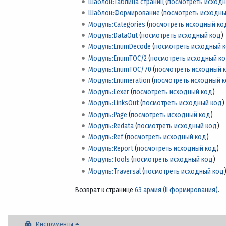
Шаблон:Таблица страниц
(
посмотреть исход
Шаблон:Формирование
(
посмотреть исходны
Модуль:Categories
(
посмотреть исходный ко
Модуль:DataOut
(
посмотреть исходный код
)
Модуль:EnumDecode
(
посмотреть исходный 
Модуль:EnumTOC/2
(
посмотреть исходный к
Модуль:EnumTOC/70
(
посмотреть исходный 
Модуль:Enumeration
(
посмотреть исходный 
Модуль:Lexer
(
посмотреть исходный код
)
Модуль:LinksOut
(
посмотреть исходный код
)
Модуль:Page
(
посмотреть исходный код
)
Модуль:Redata
(
посмотреть исходный код
)
Модуль:Ref
(
посмотреть исходный код
)
Модуль:Report
(
посмотреть исходный код
)
Модуль:Tools
(
посмотреть исходный код
)
Модуль:Traversal
(
посмотреть исходный код
Возврат к странице
63 армия (II формирования)
.
Инструменты