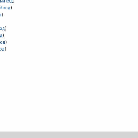
ный код
)
й код
)
д
)
код
)
од
)
код
)
код
)
)