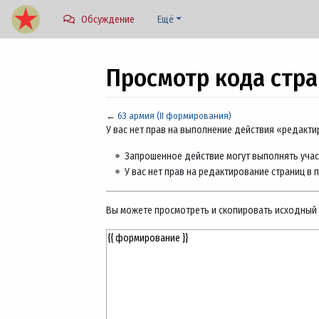
Обсуждение
Ещё
Просмотр кода стра
←
63 армия (II формирования)
Перейти к:
навигация
,
поиск
У вас нет прав на выполнение действия «редакт
Запрошенное действие могут выполнять учас
У вас нет прав на редактирование страниц в 
Вы можете просмотреть и скопировать исходный 