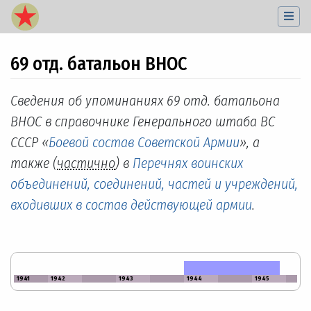
69 отд. батальон ВНОС
Перейти к:
навигация
,
поиск
Сведения об упоминаниях 69 отд. батальона
ВНОС в справочнике Генерального штаба ВС
СССР «
Боевой состав Советской Армии
», а
также (
частично
) в
Перечнях воинских
объединений, соединений, частей и учреждений,
входивших в состав действующей армии
.
1941
1942
1943
1944
1945