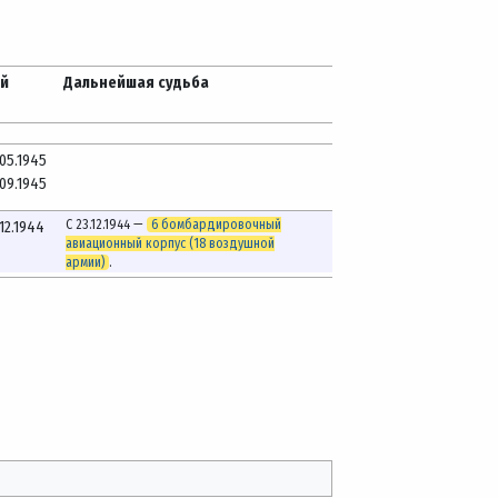
ей
Дальнейшая судьба
.05.1945
.09.1945
С 23.12.1944 —
6 бомбардировочный
.12.1944
авиационный корпус (18 воздушной
армии)
.