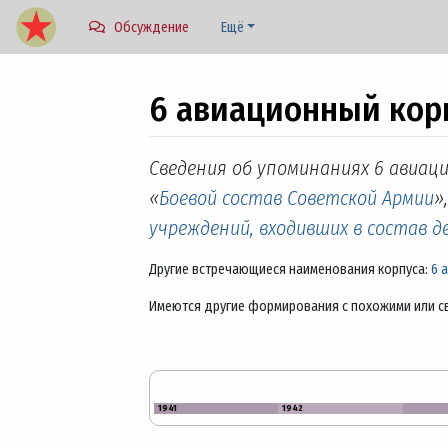
Обсуждение
Ещё
6 авиационный кор
Перейти к:
навигация
,
поиск
Сведения об упоминаниях 6 авиаци
«
Боевой состав Советской Армии
»
учреждений, входивших в состав 
Другие встречающиеся наименования корпуса:
6 
Имеются другие формирования с похожими или с
1941
1942