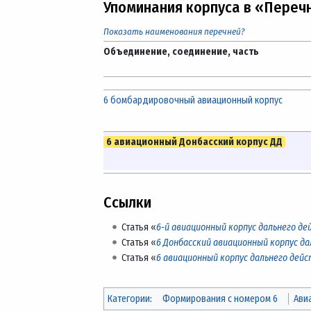
Упоминания корпуса в «Переч
Показать наименования перечней?
Объединение, соединение, часть
6 бомбардировочный авиационный корпус
6 авиационный Донбасский корпус ДД
Ссылки
Статья «
6-й авиационный корпус дальнего д
Статья «
6 Донбасский авиационный корпус дал
Статья «
6 авиационный корпус дальнего дей
Категории
:
Формирования с номером 6
Ави