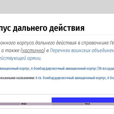
пус дальнего действия
онного корпуса дальнего действия в справочнике 
, а также (
частично
) в
Перечнях воинских объединен
действующей армии
.
авиационный корпус
,
6 бомбардировочный авиационный корпус (18 воздуш
вязанными названиями:
6 гв. бомбардировочный авиационный корпус
,
6 б
1943
1944