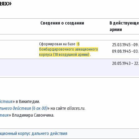
нях»
Сведения о создании
В действующ
армии
Сформирован на базе
6
25.03.1945
-
09
бомбардировочного авиационного
09.08.1945
-
03
корпуса (18 воздушной армии)
.
20.05.1943
-
22
ействия
» в Википедии.
ьнего действия (6 ак дд)
» на сайте
allaces.ru
.
ствия
» Владимира Савончика.
ационный корпус дальнего действия