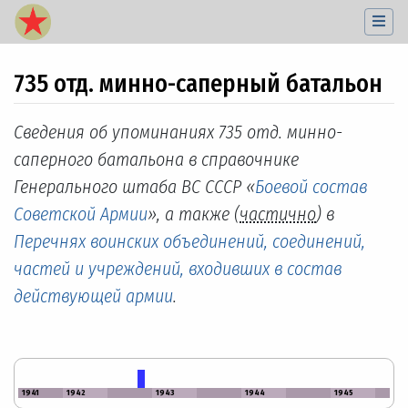
735 отд. минно-саперный батальон
Перейти к:
навигация
,
поиск
Сведения об упоминаниях 735 отд. минно-
саперного батальона в справочнике
Генерального штаба ВС СССР «
Боевой состав
Советской Армии
», а также (
частично
) в
Перечнях воинских объединений, соединений,
частей и учреждений, входивших в состав
действующей армии
.
1941
1942
1943
1944
1945