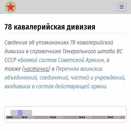
78 кавалерийская дивизия
Перейти к:
навигация
,
поиск
Сведения об упоминаниях 78 кавалерийской
дивизии в справочнике Генерального штаба ВС
СССР «
Боевой состав Советской Армии
», а
также (
частично
) в
Перечнях воинских
объединений, соединений, частей и учреждений,
входивших в состав действующей армии
.
1941
1942
1943
1944
1945