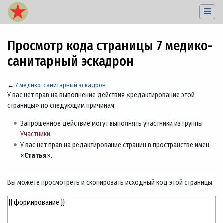
Просмотр кода страницы 7 медико-
санитарный эскадрон
←
7 медико-санитарный эскадрон
Перейти к:
навигация
,
поиск
У вас нет прав на выполнение действия «редактирование этой
страницы» по следующим причинам:
Запрошенное действие могут выполнять участники из группы
Участники
.
У вас нет прав на редактирование страниц в пространстве имён
«
Статья
».
Вы можете просмотреть и скопировать исходный код этой страницы.