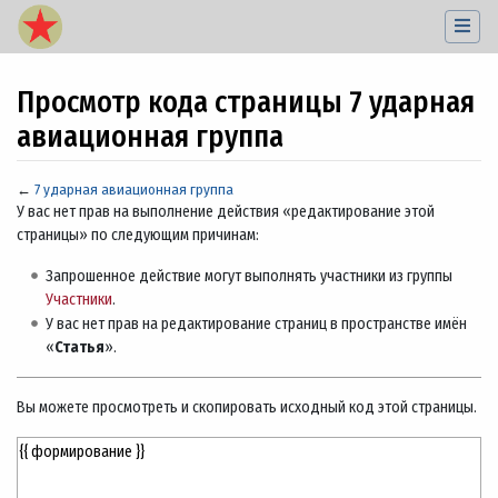
Просмотр кода страницы 7 ударная
авиационная группа
←
7 ударная авиационная группа
Перейти к:
навигация
,
поиск
У вас нет прав на выполнение действия «редактирование этой
страницы» по следующим причинам:
Запрошенное действие могут выполнять участники из группы
Участники
.
У вас нет прав на редактирование страниц в пространстве имён
«
Статья
».
Вы можете просмотреть и скопировать исходный код этой страницы.