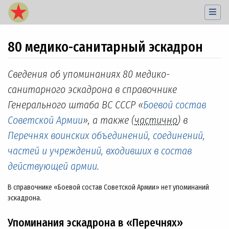
80 медико-санитарный эскадрон
Перейти к:
навигация
,
поиск
Сведения об упоминаниях 80 медико-
санитарного эскадрона в справочнике
Генерального штаба ВС СССР «
Боевой состав
Советской Армии
», а также (
частично
) в
Перечнях воинских объединений, соединений,
частей и учреждений, входивших в состав
действующей армии
.
В справочнике «Боевой состав Советской Армии» нет упоминаний
эскадрона.
Упоминания эскадрона в «Перечнях»