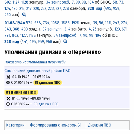
802
,
1127
,
1128
зенпулр,
34 зенпрожб
,
7
,
90
,
98
,
104
об ВНОС,
58
,
73
,
124
,
170
,
212
,
217
,
220
,
222
,
223
,
227
,
228
озенбрп,
328 иад
(
495
,
959
,
960
иап)
01.08.1944
574
,
638
,
734
,
1088
,
1883
,
1928
зенап,
39
,
56
,
148
,
243
,
274
,
343
,
368
,
403
озадн,
37 зенпулп
,
3
,
4
зенбатр,
4
,
25
зенпулб,
123
,
671
,
791
,
802
,
1127
,
1128
зенпулр,
34 зенпрожб
,
7
,
90
,
98
,
104
об ВНОС,
328 иад
(
441
,
495
,
959
,
960
иап)
Упоминания дивизии в «Перечнях»
Показать наименования перечней?
Смоленский дивизионный район ПВО
04.10.1943
-
01.05.1944
С 01.05.1944 —
81 дивизия ПВО
.
81 дивизия ПВО
01.05.1944
-
09.08.1944
С 16.08.1944 —
90 дивизия ПВО
.
Категории
:
Формирования с номером 81
Дивизия ПВО