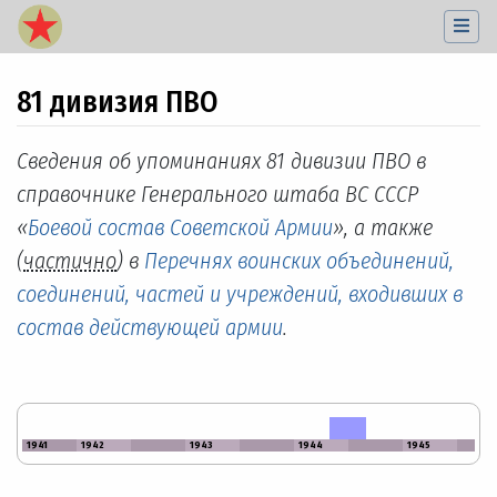
81 дивизия ПВО
Перейти к:
навигация
,
поиск
Сведения об упоминаниях 81 дивизии ПВО в
справочнике Генерального штаба ВС СССР
«
Боевой состав Советской Армии
», а также
(
частично
) в
Перечнях воинских объединений,
соединений, частей и учреждений, входивших в
состав действующей армии
.
1941
1942
1943
1944
1945