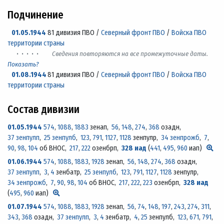
Подчинение
01.05.1944
81 дивизия ПВО /
Северный фронт ПВО
/
Войска ПВО
территории страны
· · · · ·
Сведения повторяются на все промежуточные даты.
Показать?
01.08.1944
81 дивизия ПВО /
Северный фронт ПВО
/
Войска ПВО
территории страны
Состав дивизии
01.05.1944
574
,
1088
,
1883
зенап,
56
,
148
,
274
,
368
озадн,
37 зенпулп
,
25 зенпулб
,
123
,
791
,
1127
,
1128
зенпулр,
34 зенпрожб
,
7
,
90
,
98
,
104
об ВНОС,
217
,
222
озенбрп,
328 иад
(
441
,
495
,
960
иап)
01.06.1944
574
,
1088
,
1883
,
1928
зенап,
56
,
148
,
274
,
368
озадн,
37 зенпулп
,
3
,
4
зенбатр,
25 зенпулб
,
123
,
791
,
1127
,
1128
зенпулр,
34 зенпрожб
,
7
,
90
,
98
,
104
об ВНОС,
217
,
222
,
223
озенбрп,
328 иад
(
495
,
960
иап)
01.07.1944
574
,
1088
,
1883
,
1928
зенап,
56
,
74
,
148
,
197
,
243
,
274
,
311
,
343
,
368
озадн,
37 зенпулп
,
3
,
4
зенбатр,
4
,
25
зенпулб,
123
,
671
,
791
,