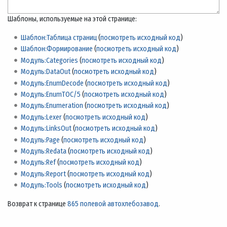
Шаблоны, используемые на этой странице:
Шаблон:Таблица страниц
(
посмотреть исходный код
)
Шаблон:Формирование
(
посмотреть исходный код
)
Модуль:Categories
(
посмотреть исходный код
)
Модуль:DataOut
(
посмотреть исходный код
)
Модуль:EnumDecode
(
посмотреть исходный код
)
Модуль:EnumTOC/5
(
посмотреть исходный код
)
Модуль:Enumeration
(
посмотреть исходный код
)
Модуль:Lexer
(
посмотреть исходный код
)
Модуль:LinksOut
(
посмотреть исходный код
)
Модуль:Page
(
посмотреть исходный код
)
Модуль:Redata
(
посмотреть исходный код
)
Модуль:Ref
(
посмотреть исходный код
)
Модуль:Report
(
посмотреть исходный код
)
Модуль:Tools
(
посмотреть исходный код
)
Возврат к странице
865 полевой автохлебозавод
.