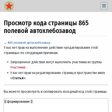
Просмотр кода страницы 865
полевой автохлебозавод
←
865 полевой автохлебозавод
Перейти к:
навигация
,
поиск
У вас нет прав на выполнение действия «редактирование этой
страницы» по следующим причинам:
Запрошенное действие могут выполнять участники из группы
Участники
.
У вас нет прав на редактирование страниц в пространстве имён
«
Статья
».
Вы можете просмотреть и скопировать исходный код этой страницы.