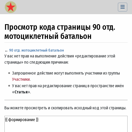
Просмотр кода страницы 90 отд.
мотоциклетный батальон
←
90 отд. мотоциклетный батальон
Перейти к:
навигация
,
поиск
У вас нет прав на выполнение действия «редактирование этой
страницы» по следующим причинам:
Запрошенное действие могут выполнять участники из группы
Участники
.
У вас нет прав на редактирование страниц в пространстве имён
«
Статья
».
Вы можете просмотреть и скопировать исходный код этой страницы.