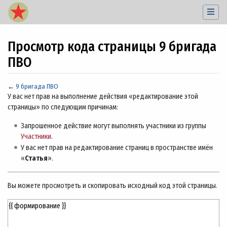
Просмотр кода страницы 9 бригада
ПВО
←
9 бригада ПВО
Перейти к:
навигация
,
поиск
У вас нет прав на выполнение действия «редактирование этой
страницы» по следующим причинам:
Запрошенное действие могут выполнять участники из группы
Участники
.
У вас нет прав на редактирование страниц в пространстве имён
«
Статья
».
Вы можете просмотреть и скопировать исходный код этой страницы.