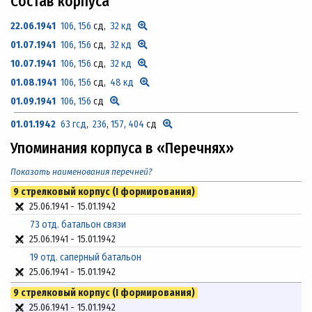
Состав корпуса
22.06.1941
106
,
156
сд,
32 кд
01.07.1941
106
,
156
сд,
32 кд
10.07.1941
106
,
156
сд,
32 кд
01.08.1941
106
,
156
сд,
48 кд
01.09.1941
106
,
156
сд
01.01.1942
63 гсд
,
236
,
157
,
404
сд
Упоминания корпуса в «Перечнях»
Показать наименования перечней?
9 стрелковый корпус (I формирования)
25.06.1941
-
15.01.1942
73 отд. батальон связи
25.06.1941
-
15.01.1942
19 отд. саперный батальон
25.06.1941
-
15.01.1942
9 стрелковый корпус (I формирования)
25.06.1941
-
15.01.1942