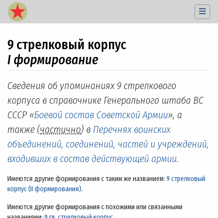
9 стрелковый корпус
I формирование
Перейти к:
навигация
,
поиск
Сведения об упоминаниях 9 стрелкового
корпуса в справочнике Генерального штаба ВС
СССР «
Боевой состав Советской Армии
», а
также (
частично
) в
Перечнях воинских
объединений, соединений, частей и учреждений,
входивших в состав действующей армии
.
Имеются другие формирования с таким же названием:
9 стрелковый
корпус (II формирования)
.
Имеются другие формирования с похожими или связанными
названиями:
9 гв. стрелковый корпус
.