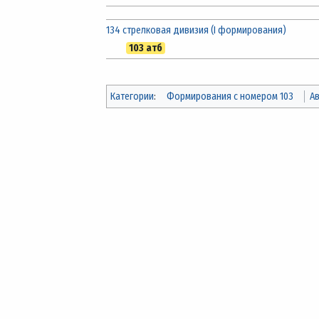
134 стрелковая дивизия (I формирования)
103 атб
Категории
:
Формирования с номером 103
А