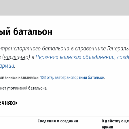
ый батальон
отранспортного батальона в справочнике Генераль
 (
частично
) в
Перечнях воинских объединений, соед
 армии
.
вязанными названиями:
103 отд. автотранспортный батальон
.
 нет упоминаний батальона.
ечнях»
Сведения о создании
В действующ
армии