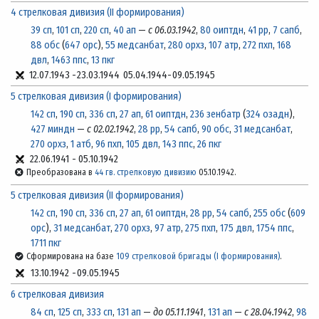
4 стрелковая дивизия (II формирования)
39 сп
,
101 сп
,
220 сп
,
40 ап
—
с 06.03.1942
,
80 оиптдн
,
41 рр
,
7 сапб
,
88 обс
(
647 орс
),
55 медсанбат
,
280 орхз
,
107 атр
,
272 пхп
,
168
двл
,
1463 ппс
,
13 пкг
12.07.1943
-
23.03.1944
05.04.1944
-
09.05.1945
5 стрелковая дивизия (I формирования)
142 сп
,
190 сп
,
336 сп
,
27 ап
,
61 оиптдн
,
236 зенбатр
(
324 озадн
),
427 миндн
—
с 02.02.1942
,
28 рр
,
54 сапб
,
90 обс
,
31 медсанбат
,
270 орхз
,
1 атб
,
96 пхп
,
105 двл
,
143 ппс
,
26 пкг
22.06.1941
-
05.10.1942
Преобразована в
44 гв. стрелковую дивизию
05.10.1942.
5 стрелковая дивизия (II формирования)
142 сп
,
190 сп
,
336 сп
,
27 ап
,
61 оиптдн
,
28 рр
,
54 сапб
,
255 обс
(
609
орс
),
31 медсанбат
,
270 орхз
,
97 атр
,
275 пхп
,
175 двл
,
1754 ппс
,
1711 пкг
Сформирована на базе
109 стрелковой бригады (I формирования)
.
13.10.1942
-
09.05.1945
6 стрелковая дивизия
84 сп
,
125 сп
,
333 сп
,
131 ап
—
до 05.11.1941
,
131 ап
—
с 28.04.1942
,
98