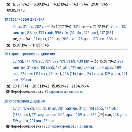
12.07.1942
-
18.09.1942
14.12.1942
-
14.11.1944
29.01.1945
-
09.05.1945
19 стрелковая дивизия
32 сп
,
315 сп
,
282 сп
—
до 10.12.1941
,
1310 сп
—
с 24.12.1941
,
90 ап
,
132
оиптдн
,
88 рр
,
133 сапб
,
556 обс
(
92 обс
,
525 орс
),
117
(
88
)
медсанбат,
91 орхз
,
299 атр
,
288 пхп
,
176 двл
,
173 ппс
,
806 пкг
15.07.1941
-
11.05.1945
20 горнострелковая дивизия
67 гсп
,
174 гсп
,
265 гсп
,
379 гсп
,
61 ап
,
439 гап
—
до 15.01.1942
,
281
оиптдн
,
31 кэск
,
161 сапб
,
174 обс
,
121 медсанбат
,
554 орхз
,
409
атр
,
724 пхп
(
119 пхз
,
79 пхп
),
208
(
114
) двл,
249 парм
,
129 дарм
,
291
ппс
,
221 пкг
23.11.1941
-
28.01.1942
15.05.1942
-
21.04.1944
Переформирована в
20 стрелковую дивизию
.
20 стрелковая дивизия
67 сп
,
174 сп
,
265 сп
,
61 ап
,
281 оиптдн
,
31 рр
,
161 сапб
,
174 обс
(
1382 орс
),
121 медсанбат
,
554 орхз
,
409 атр
,
724
(
79
) пхп,
208 двл
,
129 дарм
,
291 ппс
,
221 пкг
Переформирована из
20 горнострелковой дивизии
.