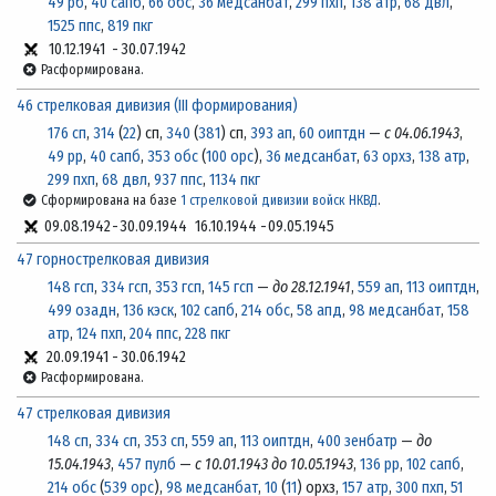
49 рб
,
40 сапб
,
66 обс
,
36 медсанбат
,
299 пхп
,
138 атр
,
68 двл
,
1525 ппс
,
819 пкг
10.12.1941
-
30.07.1942
Расформирована.
46 стрелковая дивизия (III формирования)
176 сп
,
314
(
22
) сп,
340
(
381
) сп,
393 ап
,
60 оиптдн
—
с 04.06.1943
,
49 рр
,
40 сапб
,
353 обс
(
100 орс
),
36 медсанбат
,
63 орхз
,
138 атр
,
299 пхп
,
68 двл
,
937 ппс
,
1134 пкг
Сформирована на базе
1 стрелковой дивизии войск НКВД
.
09.08.1942
-
30.09.1944
16.10.1944
-
09.05.1945
47 горнострелковая дивизия
148 гсп
,
334 гсп
,
353 гсп
,
145 гсп
—
до 28.12.1941
,
559 ап
,
113 оиптдн
,
499 озадн
,
136 кэск
,
102 сапб
,
214 обс
,
58 апд
,
98 медсанбат
,
158
атр
,
124 пхп
,
204 ппс
,
228 пкг
20.09.1941
-
30.06.1942
Расформирована.
47 стрелковая дивизия
148 сп
,
334 сп
,
353 сп
,
559 ап
,
113 оиптдн
,
400 зенбатр
—
до
15.04.1943
,
457 пулб
—
с 10.01.1943 до 10.05.1943
,
136 рр
,
102 сапб
,
214 обс
(
539 орс
),
98 медсанбат
,
10
(
11
) орхз,
157 атр
,
300 пхп
,
51