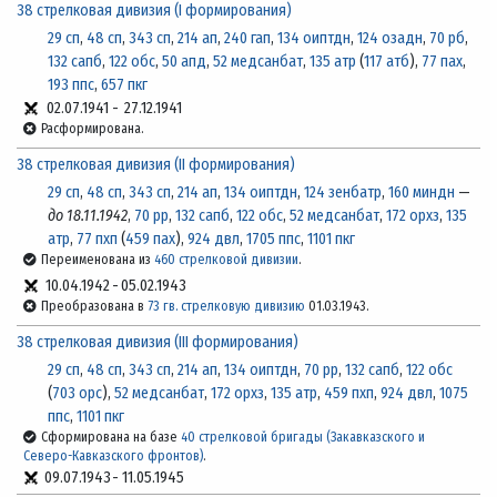
38 стрелковая дивизия (I формирования)
29 сп
,
48 сп
,
343 сп
,
214 ап
,
240 гап
,
134 оиптдн
,
124 озадн
,
70 рб
,
132 сапб
,
122 обс
,
50 апд
,
52 медсанбат
,
135 атр
(
117 атб
),
77 пах
,
193 ппс
,
657 пкг
02.07.1941
-
27.12.1941
Расформирована.
38 стрелковая дивизия (II формирования)
29 сп
,
48 сп
,
343 сп
,
214 ап
,
134 оиптдн
,
124 зенбатр
,
160 миндн
—
до 18.11.1942
,
70 рр
,
132 сапб
,
122 обс
,
52 медсанбат
,
172 орхз
,
135
атр
,
77 пхп
(
459 пах
),
924 двл
,
1705 ппс
,
1101 пкг
Переименована из
460 стрелковой дивизии
.
10.04.1942
-
05.02.1943
Преобразована в
73 гв. стрелковую дивизию
01.03.1943.
38 стрелковая дивизия (III формирования)
29 сп
,
48 сп
,
343 сп
,
214 ап
,
134 оиптдн
,
70 рр
,
132 сапб
,
122 обс
(
703 орс
),
52 медсанбат
,
172 орхз
,
135 атр
,
459 пхп
,
924 двл
,
1075
ппс
,
1101 пкг
Сформирована на базе
40 стрелковой бригады (Закавказского и
Северо-Кавказского фронтов)
.
09.07.1943
-
11.05.1945