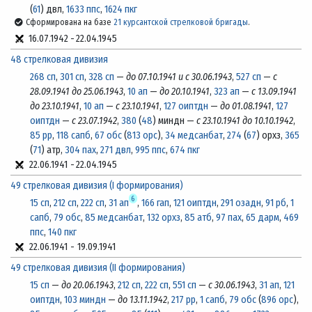
(
61
) двл,
1633 ппс
,
1624 пкг
Сформирована на базе
21 курсантской стрелковой бригады
.
16.07.1942
-
22.04.1945
48 стрелковая дивизия
268 сп
,
301 сп
,
328 сп
—
до 07.10.1941 и с 30.06.1943
,
527 сп
—
с
28.09.1941 до 25.06.1943
,
10 ап
—
до 20.10.1941
,
323 ап
—
с 13.09.1941
до 23.10.1941
,
10 ап
—
с 23.10.1941
,
127 оиптдн
—
до 01.08.1941
,
127
оиптдн
—
с 23.07.1942
,
380
(
48
) миндн —
с 23.10.1941 до 10.10.1942
,
85 рр
,
118 сапб
,
67 обс
(
813 орс
),
34 медсанбат
,
274
(
67
) орхз,
365
(
71
) атр,
304 пах
,
271 двл
,
995 ппс
,
674 пкг
22.06.1941
-
22.04.1945
49 стрелковая дивизия (I формирования)
6
15 сп
,
212 сп
,
222 сп
,
31 ап
,
166 гап
,
121 оиптдн
,
291 озадн
,
91 рб
,
1
сапб
,
79 обс
,
85 медсанбат
,
132 орхз
,
85 атб
,
97 пах
,
65 дарм
,
469
ппс
,
140 пкг
22.06.1941
-
19.09.1941
49 стрелковая дивизия (II формирования)
15 сп
—
до 20.06.1943
,
212 сп
,
222 сп
,
551 сп
—
с 30.06.1943
,
31 ап
,
121
оиптдн
,
103 миндн
—
до 13.11.1942
,
217 рр
,
1 сапб
,
79 обс
(
896 орс
),