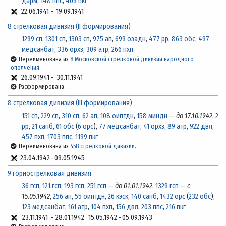
дарм
,
148 ппс
,
409 пкг
22.06.1941
-
19.09.1941
8 стрелковая дивизия (II формирования)
1299 сп
,
1301 сп
,
1303 сп
,
975 ап
,
699 озадн
,
477 рр
,
863 обс
,
497
медсанбат
,
336 орхз
,
309 атр
,
266 пхп
Переименована из
8 Московской стрелковой дивизии народного
ополчения
.
26.09.1941
-
30.11.1941
Расформирована.
8 стрелковая дивизия (III формирования)
151 сп
,
229 сп
,
310 сп
,
62 ап
,
108 оиптдн
,
158 миндн
—
до 17.10.1942
,
2
рр
,
21 сапб
,
61 обс
(
6 орс
),
77 медсанбат
,
41 орхз
,
89 атр
,
922 двл
,
457 пхп
,
1703 ппс
,
1199 пкг
Переименована из
458 стрелковой дивизии
.
23.04.1942
-
09.05.1945
9 горнострелковая дивизия
36 гсп
,
121 гсп
,
193 гсп
,
251 гсп
—
до 01.01.1942
,
1329 гсп
—
с
15.05.1942
,
256 ап
,
55 оиптдн
,
26 кэск
,
140 сапб
,
1432 орс
(
232 обс
),
123 медсанбат
,
161 атр
,
104 пхп
,
156 двл
,
203 ппс
,
216 пкг
23.11.1941
-
28.01.1942
15.05.1942
-
05.09.1943