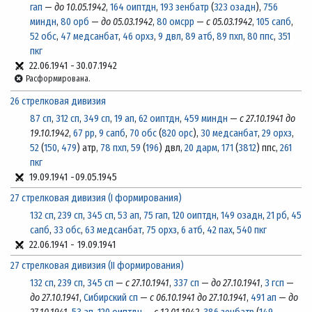
гап
—
до 10.05.1942
,
164 оиптдн
,
193 зенбатр
(
323 озадн
),
756
миндн
,
80 орб
—
до 05.03.1942
,
80 омсрр
—
с 05.03.1942
,
105 сапб
,
52 обс
,
47 медсанбат
,
46 орхз
,
9 двл
,
89 атб
,
89 пхп
,
80 ппс
,
351
пкг
22.06.1941
-
30.07.1942
Расформирована.
26 стрелковая дивизия
87 сп
,
312 сп
,
349 сп
,
19 ап
,
62 оиптдн
,
459 миндн
—
с 27.10.1941 до
19.10.1942
,
67 рр
,
9 сапб
,
70 обс
(
820 орс
),
30 медсанбат
,
29 орхз
,
52
(
150
,
479
) атр,
78 пхп
,
59
(
196
) двл,
20 дарм
,
171
(
3812
) ппс,
261
пкг
19.09.1941
-
09.05.1945
27 стрелковая дивизия (I формирования)
132 сп
,
239 сп
,
345 сп
,
53 ап
,
75 гап
,
120 оиптдн
,
149 озадн
,
21 рб
,
45
сапб
,
33 обс
,
63 медсанбат
,
75 орхз
,
6 атб
,
42 пах
,
540 пкг
22.06.1941
-
19.09.1941
27 стрелковая дивизия (II формирования)
132 сп
,
239 сп
,
345 сп
—
с 27.10.1941
,
337 сп
—
до 27.10.1941
,
3 гсп
—
до 27.10.1941
,
Сибирский сп
—
с 06.10.1941 до 27.10.1941
,
491 ап
—
до