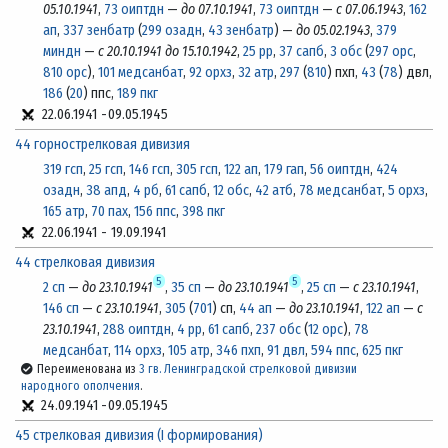
05.10.1941
,
73 оиптдн
—
до 07.10.1941
,
73 оиптдн
—
с 07.06.1943
,
162
ап
,
337 зенбатр
(
299 озадн
,
43 зенбатр
) —
до 05.02.1943
,
379
миндн
—
с 20.10.1941 до 15.10.1942
,
25 рр
,
37 сапб
,
3 обс
(
297 орс
,
810 орс
),
101 медсанбат
,
92 орхз
,
32 атр
,
297
(
810
) пхп,
43
(
78
) двл,
186
(
20
) ппс,
189 пкг
22.06.1941
-
09.05.1945
44 горнострелковая дивизия
319 гсп
,
25 гсп
,
146 гсп
,
305 гсп
,
122 ап
,
179 гап
,
56 оиптдн
,
424
озадн
,
38 апд
,
4 рб
,
61 сапб
,
12 обс
,
42 атб
,
78 медсанбат
,
5 орхз
,
165 атр
,
70 пах
,
156 ппс
,
398 пкг
22.06.1941
-
19.09.1941
44 стрелковая дивизия
5
5
2 сп
—
до 23.10.1941
,
35 сп
—
до 23.10.1941
,
25 сп
—
с 23.10.1941
,
146 сп
—
с 23.10.1941
,
305
(
701
) сп,
44 ап
—
до 23.10.1941
,
122 ап
—
с
23.10.1941
,
288 оиптдн
,
4 рр
,
61 сапб
,
237 обс
(
12 орс
),
78
медсанбат
,
114 орхз
,
105 атр
,
346 пхп
,
91 двл
,
594 ппс
,
625 пкг
Переименована из
3 гв. Ленинградской стрелковой дивизии
народного ополчения
.
24.09.1941
-
09.05.1945
45 стрелковая дивизия (I формирования)