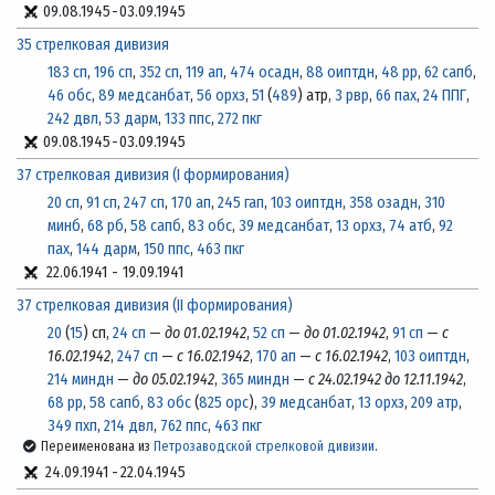
09.08.1945
-
03.09.1945
35 стрелковая дивизия
183 сп
,
196 сп
,
352 сп
,
119 ап
,
474 осадн
,
88 оиптдн
,
48 рр
,
62 сапб
,
46 обс
,
89 медсанбат
,
56 орхз
,
51
(
489
) атр,
3 рвр
,
66 пах
,
24 ППГ
,
242 двл
,
53 дарм
,
133 ппс
,
272 пкг
09.08.1945
-
03.09.1945
37 стрелковая дивизия (I формирования)
20 сп
,
91 сп
,
247 сп
,
170 ап
,
245 гап
,
103 оиптдн
,
358 озадн
,
310
минб
,
68 рб
,
58 сапб
,
83 обс
,
39 медсанбат
,
13 орхз
,
74 атб
,
92
пах
,
144 дарм
,
150 ппс
,
463 пкг
22.06.1941
-
19.09.1941
37 стрелковая дивизия (II формирования)
20
(
15
) сп,
24 сп
—
до 01.02.1942
,
52 сп
—
до 01.02.1942
,
91 сп
—
с
16.02.1942
,
247 сп
—
с 16.02.1942
,
170 ап
—
с 16.02.1942
,
103 оиптдн
,
214 миндн
—
до 05.02.1942
,
365 миндн
—
с 24.02.1942 до 12.11.1942
,
68 рр
,
58 сапб
,
83 обс
(
825 орс
),
39 медсанбат
,
13 орхз
,
209 атр
,
349 пхп
,
214 двл
,
762 ппс
,
463 пкг
Переименована из
Петрозаводской стрелковой дивизии
.
24.09.1941
-
22.04.1945