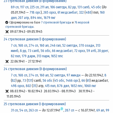
23 стрелковая дивизия (II формирования)
89 сп
,
117 сп
,
225 сп
,
211 ап
,
106 оиптдн
,
82 рр
,
131 сапб
,
45 обс
(
до
05.01.1945
—
718 орс
),
265 орхз
,
61 медсанбат
,
322
(
480
) пхп,
160
двл
,
207 атр
,
894 ппс
,
1679 пкг
Сформирована на базе
7 стрелковой бригады
и
76 морской
стрелковой бригады
.
09.07.1943
-
09.05.1945
24 стрелковая дивизия (I формирования)
7 сп
,
168 сп
,
274 сп
,
160 ап
,
246 гап
,
52 оиптдн
,
370 озадн
,
313
минб
,
8 рр
,
73 сапб
,
56 обс
,
66 медсанбат
,
72 орхз
,
59 атб
,
20 ррег
,
82 пхп
,
179 дарм
,
313 парм
,
1652 ппс
22.06.1941
-
27.12.1941
24 стрелковая дивизия (II формирования)
7 сп
,
168 сп
,
274 сп
,
160 ап
,
52 оиптдн
,
97 миндн
—
до 22.10.1942
,
8
(
82
) рр,
73
(
131
) сапб,
56 обс
(
45 обс
,
1466 орс
),
66
(
61
) медсанбат,
498 орхз
,
802
(
35
) атр,
415 пхп
,
876 двл
,
1652 ппс
,
1060 пкг
08.03.1942
-
10.02.1943
20.03.1943
-
08.11.1943
30.11.1943
-
11.05.1945
25 стрелковая дивизия (I формирования)
3
31 сп
,
54 сп
,
263 сп
—
до 12.07.1941
,
287 сп
—
с 16.07.1941
,
69 ап
,
99