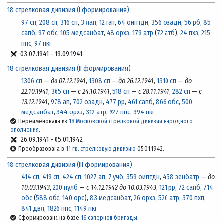
18 стрелковая дивизия (I формирования)
97 сп
,
208 сп
,
316 сп
,
3 лап
,
12 гап
,
64 оиптдн
,
356 озадн
,
56 рб
,
85
сапб
,
97 обс
,
105 медсанбат
,
48 орхз
,
179 атр
(
72 атб
),
24 пхз
,
215
ппс
,
97 пкг
03.07.1941
-
19.09.1941
18 стрелковая дивизия (II формирования)
1306 сп
—
до 07.12.1941
,
1308 сп
—
до 26.12.1941
,
1310 сп
—
до
22.10.1941
,
365 сп
—
с 24.10.1941
,
518 сп
—
с 28.11.1941
,
282 сп
—
с
13.12.1941
,
978 ап
,
702 озадн
,
477 рр
,
461 сапб
,
866 обс
,
500
медсанбат
,
344 орхз
,
312 атр
,
927 ппс
,
394 пкг
Переименована из
18 Московской стрелковой дивизии народного
ополчения
.
26.09.1941
-
05.01.1942
Преобразована в
11 гв. стрелковую дивизию
05.01.1942.
18 стрелковая дивизия (III формирования)
414 сп
,
419 сп
,
424 сп
,
1027 ап
,
7 учб
,
359 оиптдн
,
458 зенбатр
—
до
10.03.1943
,
200 пулб
—
с 14.12.1942 до 10.03.1943
,
121 рр
,
72 сапб
,
714
обс
(
588 обс
,
140 орс
),
83 медсанбат
,
26 орхз
,
526 атр
,
370 пхп
,
841 двл
,
1826 ппс
,
1149 пкг
Сформирована на базе
16 саперной бригады
.