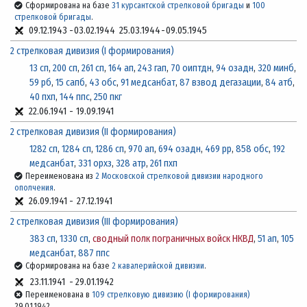
Сформирована на базе
31 курсантской стрелковой бригады
и
100
стрелковой бригады
.
09.12.1943
-
03.02.1944
25.03.1944
-
09.05.1945
2 стрелковая дивизия (I формирования)
13 сп
,
200 сп
,
261 сп
,
164 ап
,
243 гап
,
70 оиптдн
,
94 озадн
,
320 минб
,
59 рб
,
15 сапб
,
43 обс
,
91 медсанбат
,
87 взвод дегазации
,
84 атб
,
40 пхп
,
144 ппс
,
250 пкг
22.06.1941
-
19.09.1941
2 стрелковая дивизия (II формирования)
1282 сп
,
1284 сп
,
1286 сп
,
970 ап
,
694 озадн
,
469 рр
,
858 обс
,
192
медсанбат
,
331 орхз
,
328 атр
,
261 пхп
Переименована из
2 Московской стрелковой дивизии народного
ополчения
.
26.09.1941
-
27.12.1941
2 стрелковая дивизия (III формирования)
383 сп
,
1330 сп
,
сводный полк пограничных войск НКВД
,
51 ап
,
105
медсанбат
,
887 ппс
Сформирована на базе
2 кавалерийской дивизии
.
23.11.1941
-
29.01.1942
Переименована в
109 стрелковую дивизию (I формирования)
29.01.1942.