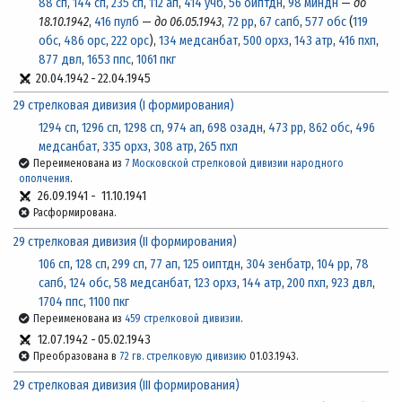
88 сп
,
144 сп
,
235 сп
,
112 ап
,
414 учб
,
56 оиптдн
,
98 миндн
—
до
18.10.1942
,
416 пулб
—
до 06.05.1943
,
72 рр
,
67 сапб
,
577 обс
(
119
обс
,
486 орс
,
222 орс
),
134 медсанбат
,
500 орхз
,
143 атр
,
416 пхп
,
877 двл
,
1653 ппс
,
1061 пкг
20.04.1942
-
22.04.1945
29 стрелковая дивизия (I формирования)
1294 сп
,
1296 сп
,
1298 сп
,
974 ап
,
698 озадн
,
473 рр
,
862 обс
,
496
медсанбат
,
335 орхз
,
308 атр
,
265 пхп
Переименована из
7 Московской стрелковой дивизии народного
ополчения
.
26.09.1941
-
11.10.1941
Расформирована.
29 стрелковая дивизия (II формирования)
106 сп
,
128 сп
,
299 сп
,
77 ап
,
125 оиптдн
,
304 зенбатр
,
104 рр
,
78
сапб
,
124 обс
,
58 медсанбат
,
123 орхз
,
144 атр
,
200 пхп
,
923 двл
,
1704 ппс
,
1100 пкг
Переименована из
459 стрелковой дивизии
.
12.07.1942
-
05.02.1943
Преобразована в
72 гв. стрелковую дивизию
01.03.1943.
29 стрелковая дивизия (III формирования)