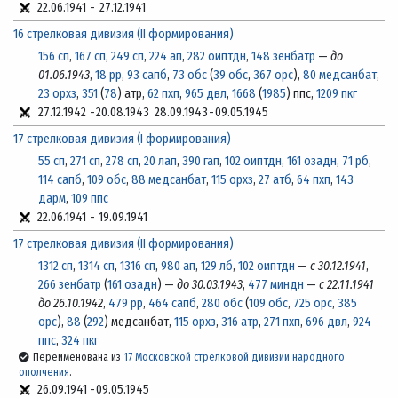
22.06.1941
-
27.12.1941
16 стрелковая дивизия (II формирования)
156 сп
,
167 сп
,
249 сп
,
224 ап
,
282 оиптдн
,
148 зенбатр
—
до
01.06.1943
,
18 рр
,
93 сапб
,
73 обс
(
39 обс
,
367 орс
),
80 медсанбат
,
23 орхз
,
351
(
78
) атр,
62 пхп
,
965 двл
,
1668
(
1985
) ппс,
1209 пкг
27.12.1942
-
20.08.1943
28.09.1943
-
09.05.1945
17 стрелковая дивизия (I формирования)
55 сп
,
271 сп
,
278 сп
,
20 лап
,
390 гап
,
102 оиптдн
,
161 озадн
,
71 рб
,
114 сапб
,
109 обс
,
88 медсанбат
,
115 орхз
,
27 атб
,
64 пхп
,
143
дарм
,
109 ппс
22.06.1941
-
19.09.1941
17 стрелковая дивизия (II формирования)
1312 сп
,
1314 сп
,
1316 сп
,
980 ап
,
129 лб
,
102 оиптдн
—
с 30.12.1941
,
266 зенбатр
(
161 озадн
) —
до 30.03.1943
,
477 миндн
—
с 22.11.1941
до 26.10.1942
,
479 рр
,
464 сапб
,
280 обс
(
109 обс
,
725 орс
,
385
орс
),
88
(
292
) медсанбат,
115 орхз
,
316 атр
,
271 пхп
,
696 двл
,
924
ппс
,
324 пкг
Переименована из
17 Московской стрелковой дивизии народного
ополчения
.
26.09.1941
-
09.05.1945