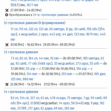
(
1587
) ппс,
1677 пкг
27.09.1941
-
24.05.1942
Преобразована в
29 гв. стрелковую дивизию
24.05.1942.
32 стрелковая дивизия (II формирования)
17 сп
,
113 сп
,
322 сп
,
133 ап
,
65 оиптдн
,
12 рр
,
30 сапб
,
150 обс
(
354
орс
),
4 медсанбат
,
2 орхз
,
443 атр
,
44 двл
,
133 пхп
,
1879 ппс
,
445
пкг
01.10.1942
-
16.02.1944
29.05.1944
-
09.05.1945
33 стрелковая дивизия
73 сп
,
82 сп
,
164 сп
,
44 лап
,
92 гап
—
до 09.08.1941
,
105 оиптдн
,
63
рр
,
92 сапб
,
77 обс
(
488 орс
),
35 медсанбат
,
273 орхз
,
55 атб
—
до
17.09.1941
,
55 атр
—
с 17.09.1941 до 19.06.1943
,
156 атр
—
с
19.06.1943
,
134 пхп
—
до 30.06.1943
,
293 пхп
—
с 01.07.1943
,
169 двл
,
325 ппс
,
680 пкг
22.06.1941
-
14.12.1944
31.12.1944
-
09.05.1945
34 стрелковая дивизия
83 сп
,
134 сп
,
327 сп
,
63 ап
,
478 осадн
,
75 оиптдн
,
7 рр
,
59 сапб
,
89
обс
(
94 орс
),
12
(
618
) медсанбат,
14 орхз
,
58
(
440
) атр,
9 рвр
,
102
пхп
,
33 ППГ
,
217 двл
,
62 дарм
,
69 ппс
,
265 пкг