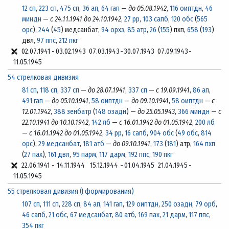
12 сп
,
223 сп
,
475 сп
,
36 ап
,
64 гап
—
до 05.08.1942
,
116 оиптдн
,
46
миндн
—
с 24.11.1941 до 24.10.1942
,
27 рр
,
103 сапб
,
120 обс
(
565
орс
),
244
(
45
) медсанбат,
94 орхз
,
85 атр
,
26
(
155
) пхп,
658
(
193
)
двл,
97 ппс
,
212 пкг
02.07.1941
-
03.02.1943
07.03.1943
-
30.07.1943
07.09.1943
-
11.05.1945
54 стрелковая дивизия
81 сп
,
118 сп
,
337 сп
—
до 28.07.1941
,
337 сп
—
с 19.09.1941
,
86 ап
,
491 гап
—
до 05.10.1941
,
58 оиптдн
—
до 09.10.1941
,
58 оиптдн
—
с
12.01.1942
,
388 зенбатр
(
148 озадн
) —
до 25.05.1943
,
366 миндн
—
с
22.10.1941 до 10.10.1942
,
142 лб
—
с 16.01.1942 до 01.05.1942
,
200 лб
—
с 16.01.1942 до 01.05.1942
,
34 рр
,
16 сапб
,
904 обс
(
49 обс
,
814
орс
),
29 медсанбат
,
181 атб
—
до 09.10.1941
,
173
(
181
) атр,
164 пхп
(
27 пах
),
161 двл
,
95 парм
,
117 дарм
,
192 ппс
,
190 пкг
22.06.1941
-
14.11.1944
15.12.1944
-
01.04.1945
21.04.1945
-
11.05.1945
55 стрелковая дивизия (I формирования)
107 сп
,
111 сп
,
228 сп
,
84 ап
,
141 гап
,
129 оиптдн
,
250 озадн
,
79 орб
,
46 сапб
,
21 обс
,
67 медсанбат
,
80 атб
,
169 пах
,
21 дарм
,
117 ппс
,
354 пкг