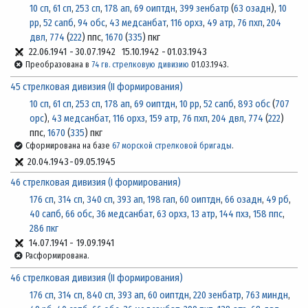
10 сп
,
61 сп
,
253 сп
,
178 ап
,
69 оиптдн
,
399 зенбатр
(
63 озадн
),
10
рр
,
52 сапб
,
94 обс
,
43 медсанбат
,
116 орхз
,
49 атр
,
76 пхп
,
204
двл
,
774
(
222
) ппс,
1670
(
335
) пкг
22.06.1941
-
30.07.1942
15.10.1942
-
01.03.1943
Преобразована в
74 гв. стрелковую дивизию
01.03.1943.
45 стрелковая дивизия (II формирования)
10 сп
,
61 сп
,
253 сп
,
178 ап
,
69 оиптдн
,
10 рр
,
52 сапб
,
893 обс
(
707
орс
),
43 медсанбат
,
116 орхз
,
159 атр
,
76 пхп
,
204 двл
,
774
(
222
)
ппс,
1670
(
335
) пкг
Сформирована на базе
67 морской стрелковой бригады
.
20.04.1943
-
09.05.1945
46 стрелковая дивизия (I формирования)
176 сп
,
314 сп
,
340 сп
,
393 ап
,
198 гап
,
60 оиптдн
,
66 озадн
,
49 рб
,
40 сапб
,
66 обс
,
36 медсанбат
,
63 орхз
,
13 атр
,
144 пхз
,
158 ппс
,
286 пкг
14.07.1941
-
19.09.1941
Расформирована.
46 стрелковая дивизия (II формирования)
176 сп
,
314 сп
,
840 сп
,
393 ап
,
60 оиптдн
,
220 зенбатр
,
763 миндн
,