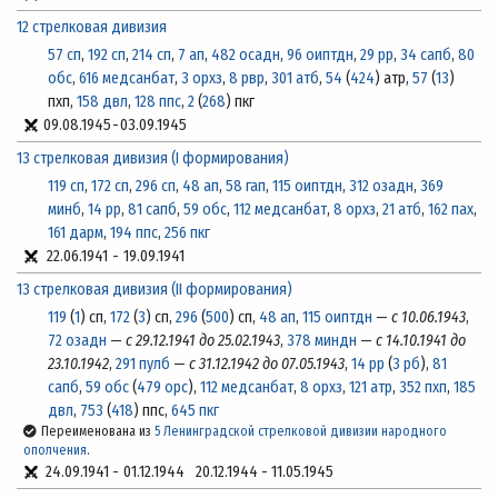
12 стрелковая дивизия
57 сп
,
192 сп
,
214 сп
,
7 ап
,
482 осадн
,
96 оиптдн
,
29 рр
,
34 сапб
,
80
обс
,
616 медсанбат
,
3 орхз
,
8 рвр
,
301 атб
,
54
(
424
) атр,
57
(
13
)
пхп,
158 двл
,
128 ппс
,
2
(
268
) пкг
09.08.1945
-
03.09.1945
13 стрелковая дивизия (I формирования)
119 сп
,
172 сп
,
296 сп
,
48 ап
,
58 гап
,
115 оиптдн
,
312 озадн
,
369
минб
,
14 рр
,
81 сапб
,
59 обс
,
112 медсанбат
,
8 орхз
,
21 атб
,
162 пах
,
161 дарм
,
194 ппс
,
256 пкг
22.06.1941
-
19.09.1941
13 стрелковая дивизия (II формирования)
119
(
1
) сп,
172
(
3
) сп,
296
(
500
) сп,
48 ап
,
115 оиптдн
—
с 10.06.1943
,
72 озадн
—
с 29.12.1941 до 25.02.1943
,
378 миндн
—
с 14.10.1941 до
23.10.1942
,
291 пулб
—
с 31.12.1942 до 07.05.1943
,
14 рр
(
3 рб
),
81
сапб
,
59 обс
(
479 орс
),
112 медсанбат
,
8 орхз
,
121 атр
,
352 пхп
,
185
двл
,
753
(
418
) ппс,
645 пкг
Переименована из
5 Ленинградской стрелковой дивизии народного
ополчения
.
24.09.1941
-
01.12.1944
20.12.1944
-
11.05.1945