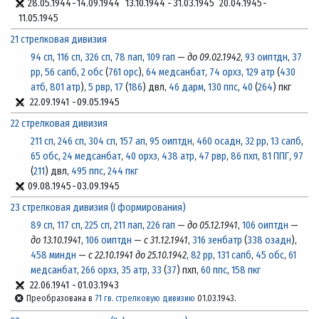
28.05.1944
-
14.09.1944
13.10.1944
-
31.03.1945
20.04.1945
-
11.05.1945
21 стрелковая дивизия
94 сп
,
116 сп
,
326 сп
,
78 лап
,
109 гап
—
до 09.02.1942
,
93 оиптдн
,
37
рр
,
56 сапб
,
2 обс
(
761 орс
),
64 медсанбат
,
74 орхз
,
129 атр
(
430
атб
,
801 атр
),
5 рвр
,
17
(
186
) двл,
46 дарм
,
130 ппс
,
40
(
264
) пкг
22.09.1941
-
09.05.1945
22 стрелковая дивизия
211 сп
,
246 сп
,
304 сп
,
157 ап
,
95 оиптдн
,
460 осадн
,
32 рр
,
13 сапб
,
65 обс
,
24 медсанбат
,
40 орхз
,
438 атр
,
47 рвр
,
86 пхп
,
81 ППГ
,
97
(
211
) двл,
495 ппс
,
244 пкг
09.08.1945
-
03.09.1945
23 стрелковая дивизия (I формирования)
89 сп
,
117 сп
,
225 сп
,
211 лап
,
226 гап
—
до 05.12.1941
,
106 оиптдн
—
до 13.10.1941
,
106 оиптдн
—
с 31.12.1941
,
316 зенбатр
(
338 озадн
),
458 миндн
—
с 22.10.1941 до 25.10.1942
,
82 рр
,
131 сапб
,
45 обс
,
61
медсанбат
,
266 орхз
,
35 атр
,
33
(
37
) пхп,
60 ппс
,
158 пкг
22.06.1941
-
01.03.1943
Преобразована в
71 гв. стрелковую дивизию
01.03.1943.