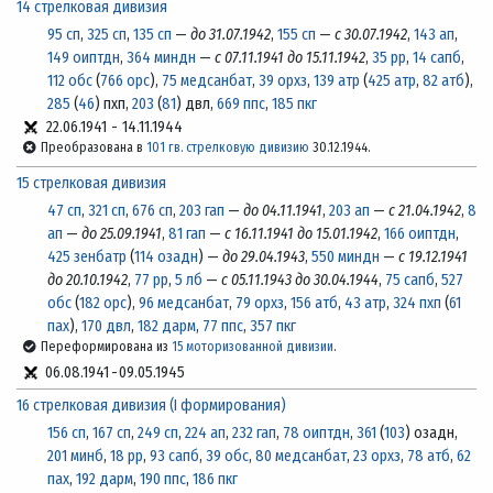
14 стрелковая дивизия
95 сп
,
325 сп
,
135 сп
—
до 31.07.1942
,
155 сп
—
с 30.07.1942
,
143 ап
,
149 оиптдн
,
364 миндн
—
с 07.11.1941 до 15.11.1942
,
35 рр
,
14 сапб
,
112 обс
(
766 орс
),
75 медсанбат
,
39 орхз
,
139 атр
(
425 атр
,
82 атб
),
285
(
46
) пхп,
203
(
81
) двл,
669 ппс
,
185 пкг
22.06.1941
-
14.11.1944
Преобразована в
101 гв. стрелковую дивизию
30.12.1944.
15 стрелковая дивизия
47 сп
,
321 сп
,
676 сп
,
203 гап
—
до 04.11.1941
,
203 ап
—
с 21.04.1942
,
8
ап
—
до 25.09.1941
,
81 гап
—
с 16.11.1941 до 15.01.1942
,
166 оиптдн
,
425 зенбатр
(
114 озадн
) —
до 29.04.1943
,
550 миндн
—
с 19.12.1941
до 20.10.1942
,
77 рр
,
5 лб
—
с 05.11.1943 до 30.04.1944
,
75 сапб
,
527
обс
(
182 орс
),
96 медсанбат
,
79 орхз
,
156 атб
,
43 атр
,
324 пхп
(
61
пах
),
170 двл
,
182 дарм
,
77 ппс
,
357 пкг
Переформирована из
15 моторизованной дивизии
.
06.08.1941
-
09.05.1945
16 стрелковая дивизия (I формирования)
156 сп
,
167 сп
,
249 сп
,
224 ап
,
232 гап
,
78 оиптдн
,
361
(
103
) озадн,
201 минб
,
18 рр
,
93 сапб
,
39 обс
,
80 медсанбат
,
23 орхз
,
78 атб
,
62
пах
,
192 дарм
,
190 ппс
,
186 пкг