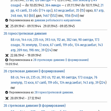
27.10.1941
,
53 ап
,
120 оиптдн
—
с 12.01.1942
,
386 зенбатр
(
149
озадн
) —
до 10.05.1943
,
364 миндн
—
с 01.11.1941 до 10.11.1942
,
21
рр
,
45 сапб
,
33 обс
(
774 орс
),
63 медсанбат
,
35
(
15
) орхз,
87 атр
,
348 пхп
,
163
(
80
) двл,
1467
(
552
) ппс,
1156
(
540
) пкг
Переименована из
дивизии ребольского направления
.
25.09.1941
-
09.11.1944
29.01.1945
-
09.05.1945
28 горнострелковая дивизия
88 гсп
,
144 гсп
,
235 гсп
,
393 гсп
,
112 ап
,
382 гап
,
90 оиптдн
,
173
озадн
,
76 зенпулр
,
72 кэск
,
67 сапб
,
119 обс
,
134 медсанбат
,
143
атр
,
209 пхз
,
198 ппс
,
39
(
224
) пкг
22.06.1941
-
19.09.1941
Переименована в
28 стрелковую дивизию (I формирования)
19.09.1941.
28 стрелковая дивизия (I формирования)
88 сп
,
144 сп
,
235 сп
,
393 сп
,
112 ап
,
90 оиптдн
,
173 озадн
,
76
зенпулр
,
72 кэск
,
67 сапб
,
119 обс
,
134 медсанбат
,
143 атр
,
39
(
224
)
пкг
Переименована из
28 горнострелковой дивизии
.
20.09.1941
-
27.12.1941
28 стрелковая дивизия (II формирования)