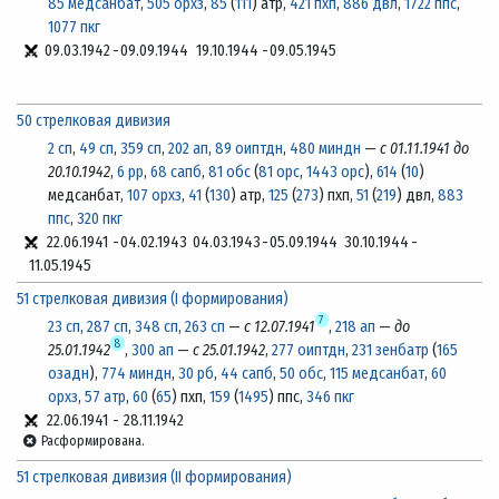
85 медсанбат
,
505 орхз
,
85
(
111
) атр,
421 пхп
,
886 двл
,
1722 ппс
,
1077 пкг
09.03.1942
-
09.09.1944
19.10.1944
-
09.05.1945
50 стрелковая дивизия
2 сп
,
49 сп
,
359 сп
,
202 ап
,
89 оиптдн
,
480 миндн
—
с 01.11.1941 до
20.10.1942
,
6 рр
,
68 сапб
,
81 обс
(
81 орс
,
1443 орс
),
614
(
10
)
медсанбат,
107 орхз
,
41
(
130
) атр,
125
(
273
) пхп,
51
(
219
) двл,
883
ппс
,
320 пкг
22.06.1941
-
04.02.1943
04.03.1943
-
05.09.1944
30.10.1944
-
11.05.1945
51 стрелковая дивизия (I формирования)
7
23 сп
,
287 сп
,
348 сп
,
263 сп
—
с 12.07.1941
,
218 ап
—
до
8
25.01.1942
,
300 ап
—
с 25.01.1942
,
277 оиптдн
,
231 зенбатр
(
165
озадн
),
774 миндн
,
30 рб
,
44 сапб
,
50 обс
,
115 медсанбат
,
60
орхз
,
57 атр
,
60
(
65
) пхп,
159
(
1495
) ппс,
346 пкг
22.06.1941
-
28.11.1942
Расформирована.
51 стрелковая дивизия (II формирования)