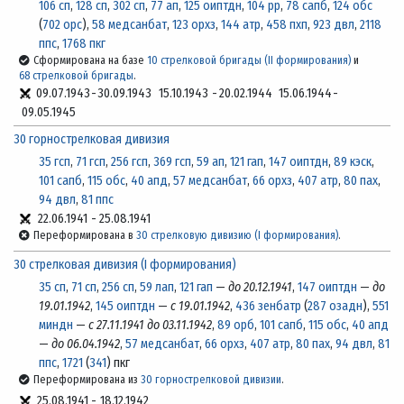
106 сп
,
128 сп
,
302 сп
,
77 ап
,
125 оиптдн
,
104 рр
,
78 сапб
,
124 обс
(
702 орс
),
58 медсанбат
,
123 орхз
,
144 атр
,
458 пхп
,
923 двл
,
2118
ппс
,
1768 пкг
Сформирована на базе
10 стрелковой бригады (II формирования)
и
68 стрелковой бригады
.
09.07.1943
-
30.09.1943
15.10.1943
-
20.02.1944
15.06.1944
-
09.05.1945
30 горнострелковая дивизия
35 гсп
,
71 гсп
,
256 гсп
,
369 гсп
,
59 ап
,
121 гап
,
147 оиптдн
,
89 кэск
,
101 сапб
,
115 обс
,
40 апд
,
57 медсанбат
,
66 орхз
,
407 атр
,
80 пах
,
94 двл
,
81 ппс
22.06.1941
-
25.08.1941
Переформирована в
30 стрелковую дивизию (I формирования)
.
30 стрелковая дивизия (I формирования)
35 сп
,
71 сп
,
256 сп
,
59 лап
,
121 гап
—
до 20.12.1941
,
147 оиптдн
—
до
19.01.1942
,
145 оиптдн
—
с 19.01.1942
,
436 зенбатр
(
287 озадн
),
551
миндн
—
с 27.11.1941 до 03.11.1942
,
89 орб
,
101 сапб
,
115 обс
,
40 апд
—
до 06.04.1942
,
57 медсанбат
,
66 орхз
,
407 атр
,
80 пах
,
94 двл
,
81
ппс
,
1721
(
341
) пкг
Переформирована из
30 горнострелковой дивизии
.
25.08.1941
-
18.12.1942