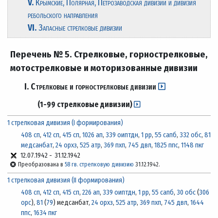
V.
Крымские, Полярная, Петрозаводская дивизии и дивизия
ребольского направления
VI.
Запасные стрелковые дивизии
Перечень № 5.
Стрелковые, горнострелковые,
мотострелковые и моторизованные дивизии
I.
Стрелковые и горнострелковые дивизии
(1-99 стрелковые дивизии)
1 стрелковая дивизия (I формирования)
408 сп
,
412 сп
,
415 сп
,
1026 ап
,
339 оиптдн
,
1 рр
,
55 сапб
,
332 обс
,
81
медсанбат
,
24 орхз
,
525 атр
,
369 пхп
,
745 двл
,
1825 ппс
,
1148 пкг
12.07.1942
-
31.12.1942
Преобразована в
58 гв. стрелковую дивизию
31.12.1942.
1 стрелковая дивизия (II формирования)
408 сп
,
412 сп
,
415 сп
,
226 ап
,
339 оиптдн
,
1 рр
,
55 сапб
,
30 обс
(
306
орс
),
81
(
79
) медсанбат,
24 орхз
,
525 атр
,
369 пхп
,
745 двл
,
1644
ппс
,
1634 пкг