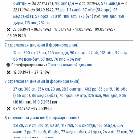
оиптдн
—
до 22.11.1941
,
98 оиптдн
—
с 11.03.1942
,
577 миндн
—
с
22.11.1941 до 06.10.1942
,
75 рр
,
111 сапб
,
37 обс
(
514 орс
),
95
медсанбат
,
57 орхз
,
31 атб
,
108 атр
,
276
(
44
) пхп,
198 двл
,
158
дарм
,
115 ппс
,
252 пкг
22.06.1941
-
06.10.1942
12.01.1943
-
11.05.1945
09.05.1945
-
03.09.1945
7 стрелковая дивизия (I формирования)
12 сп
,
300 сп
,
23 ап
,
145 оиптдн
,
90 озадн
,
97 рб
,
118 обс
,
99 апд
,
86 медсанбат
,
67 пах
,
76 ппс
,
404 пкг
Переформирована из
7 моторизованной дивизии
.
12.09.1941
-
27.12.1941
7 стрелковая дивизия (II формирования)
27 сп
,
300 сп
,
354 сп
,
23 ап
,
283 оиптдн
,
482 рр
,
36 сапб
,
118 обс
(
366 орс
),
86 медсанбат
,
70 орхз
,
39 атр
,
326 пхп
,
966 двл
,
806
(
1816
) ппс,
1610
(
1295
) пкг
07.11.1942
-
09.05.1945
8 стрелковая дивизия (I формирования)
151 сп
,
229 сп
,
310 сп
,
62 ап
,
117 гап
,
108 оиптдн
,
162 озадн
,
254
минб
,
2 рр
,
21 сапб
,
61 обс
,
77 медсанбат
,
41 орхз
,
24 атб
,
22 пхп
,
76