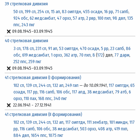
39 стрелковая дивизия
50 сп
,
199 сп
,
254 сп
,
15 ап
,
83 оиптдн
,
455 осадн
,
16 рр
,
71 сапб
,
924 обс
,
62 медсанбат
,
47 орхз
,
57 атр
,
2 рвр
,
100 пхп
,
98 двл
,
135
ппс
,
243 пкг
09.08.1945
-
03.09.1945
40 стрелковая дивизия
3 сп
,
178 сп
,
231 сп
,
91 ап
,
53 оиптдн
,
470 осадн
,
5 рр
,
23 сапб
,
86
обс
,
619 медсанбат
,
1 орхз
,
362 атр
,
70 пхп
,
8
(
172
) двл,
77 дарм
,
252 ппс
,
259 пкг
09.08.1945
-
03.09.1945
41 стрелковая дивизия (I формирования)
102 сп
,
139 сп
,
244 сп
,
132 ап
,
249 гап
—
до 10.09.1941
,
117 оиптдн
,
65
озадн
,
117 рр
,
116 сапб
,
106 обс
,
117 апд
,
38 медсанбат
,
79 атб
,
6
орхз
,
110 пах
,
168 ппс
,
340 пкг
22.06.1941
-
27.12.1941
41 стрелковая дивизия (II формирования)
102 сп
,
139 сп
,
244 сп
,
132 ап
,
117 оиптдн
,
111 зенбатр
,
101 миндн
,
117
рр
,
116 сапб
,
106 обс
,
38 медсанбат
,
503 орхз
,
408 атр
,
419 пхп
,
884 двл
,
1654 ппс
,
1075 пкг