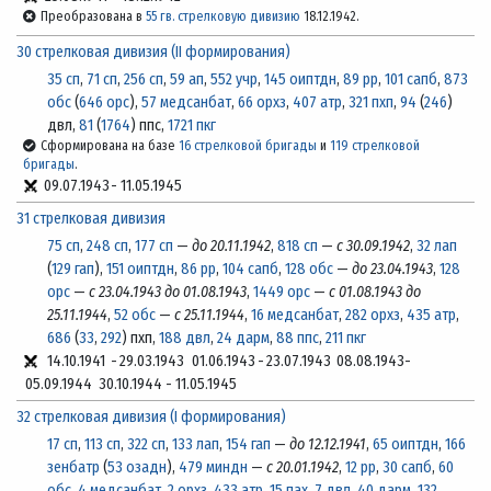
Преобразована в
55 гв. стрелковую дивизию
18.12.1942.
30 стрелковая дивизия (II формирования)
35 сп
,
71 сп
,
256 сп
,
59 ап
,
552 учр
,
145 оиптдн
,
89 рр
,
101 сапб
,
873
обс
(
646 орс
),
57 медсанбат
,
66 орхз
,
407 атр
,
321 пхп
,
94
(
246
)
двл,
81
(
1764
) ппс,
1721 пкг
Сформирована на базе
16 стрелковой бригады
и
119 стрелковой
бригады
.
09.07.1943
-
11.05.1945
31 стрелковая дивизия
75 сп
,
248 сп
,
177 сп
—
до 20.11.1942
,
818 сп
—
с 30.09.1942
,
32 лап
(
129 гап
),
151 оиптдн
,
86 рр
,
104 сапб
,
128 обс
—
до 23.04.1943
,
128
орс
—
с 23.04.1943 до 01.08.1943
,
1449 орс
—
с 01.08.1943 до
25.11.1944
,
52 обс
—
с 25.11.1944
,
16 медсанбат
,
282 орхз
,
435 атр
,
686
(
33
,
292
) пхп,
188 двл
,
24 дарм
,
88 ппс
,
211 пкг
14.10.1941
-
29.03.1943
01.06.1943
-
23.07.1943
08.08.1943
-
05.09.1944
30.10.1944
-
11.05.1945
32 стрелковая дивизия (I формирования)
17 сп
,
113 сп
,
322 сп
,
133 лап
,
154 гап
—
до 12.12.1941
,
65 оиптдн
,
166
зенбатр
(
53 озадн
),
479 миндн
—
с 20.01.1942
,
12 рр
,
30 сапб
,
60
обс
,
4 медсанбат
,
2 орхз
,
433 атр
,
15 пах
,
7 двл
,
40 дарм
,
132