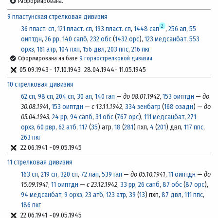
Расформирована.
9 пластунская стрелковая дивизия
2
36 пласт. сп
,
121 пласт. сп
,
193 пласт. сп
,
1448 сап
,
256 ап
,
55
оиптдн
,
26 рр
,
140 сапб
,
232 обс
(
1432 орс
),
123 медсанбат
,
553
орхз
,
161 атр
,
104 пхп
,
156 двл
,
203 ппс
,
216 пкг
Сформирована на базе
9 горнострелковой дивизии
.
05.09.1943
-
17.10.1943
28.04.1944
-
11.05.1945
10 стрелковая дивизия
62 сп
,
98 сп
,
204 сп
,
30 ап
,
140 гап
—
до 08.01.1942
,
153 оиптдн
—
до
30.08.1941
,
153 оиптдн
—
с 13.11.1942
,
334 зенбатр
(
168 озадн
) —
до
05.04.1943
,
24 рр
,
94 сапб
,
31 обс
(
767 орс
),
111 медсанбат
,
271
орхз
,
60 рвр
,
62 атб
,
117
(
35
) атр,
18
(
281
) пхп,
4
(
201
) двл,
117 ппс
,
263 пкг
22.06.1941
-
09.05.1945
11 стрелковая дивизия
163 сп
,
219 сп
,
320 сп
,
72 лап
,
539 гап
—
до 05.10.1941
,
11 оиптдн
—
до
15.09.1941
,
11 оиптдн
—
с 23.12.1942
,
33 рр
,
26 сапб
,
87 обс
(
87 орс
),
94 медсанбат
,
9 орхз
,
23 атб
,
123 атр
,
39
(
13
) пхп,
87 двл
,
111 ппс
,
186 пкг
22.06.1941
-
09.05.1945