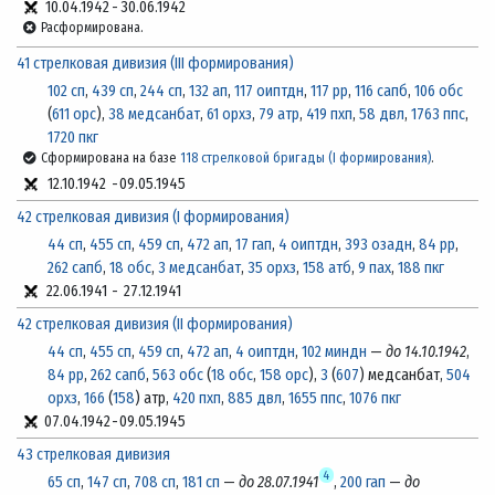
10.04.1942
-
30.06.1942
Расформирована.
41 стрелковая дивизия (III формирования)
102 сп
,
439 сп
,
244 сп
,
132 ап
,
117 оиптдн
,
117 рр
,
116 сапб
,
106 обс
(
611 орс
),
38 медсанбат
,
61 орхз
,
79 атр
,
419 пхп
,
58 двл
,
1763 ппс
,
1720 пкг
Сформирована на базе
118 стрелковой бригады (I формирования)
.
12.10.1942
-
09.05.1945
42 стрелковая дивизия (I формирования)
44 сп
,
455 сп
,
459 сп
,
472 ап
,
17 гап
,
4 оиптдн
,
393 озадн
,
84 рр
,
262 сапб
,
18 обс
,
3 медсанбат
,
35 орхз
,
158 атб
,
9 пах
,
188 пкг
22.06.1941
-
27.12.1941
42 стрелковая дивизия (II формирования)
44 сп
,
455 сп
,
459 сп
,
472 ап
,
4 оиптдн
,
102 миндн
—
до 14.10.1942
,
84 рр
,
262 сапб
,
563 обс
(
18 обс
,
158 орс
),
3
(
607
) медсанбат,
504
орхз
,
166
(
158
) атр,
420 пхп
,
885 двл
,
1655 ппс
,
1076 пкг
07.04.1942
-
09.05.1945
43 стрелковая дивизия
4
65 сп
,
147 сп
,
708 сп
,
181 сп
—
до 28.07.1941
,
200 гап
—
до