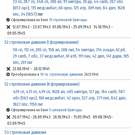
23 сп
,
287 сп
,
348 сп
,
300 ап
,
91 оиптдн
,
30 рр
,
44 сапб
,
207 обс
(
653 орс
),
115 медсанбат
,
60 орхз
,
125 атр
,
309 пхп
,
84 двл
,
1628
ппс
,
34
(
1657
) пкг
Сформирована на базе
15 стрелковой бригады
.
12.07.1943
-
23.07.1943
01.08.1943
-
25.09.1943
14.10.1943
-
09.05.1945
52 стрелковая дивизия (I формирования)
58 сп
,
112 сп
,
205 сп
,
158 ап
,
208 гап
,
54 оиптдн
,
314 озадн
,
62 рб
,
29 сапб
,
7 обс
,
37 медсанбат
,
61 атб
,
191 пах
,
42 двл
,
141 дарм
,
105
ппс
,
201 пкг
22.06.1941
-
26.12.1941
Преобразована в
10 гв. стрелковую дивизию
26.12.1941.
52 стрелковая дивизия (II формирования)
429 сп
,
431 сп
,
439 сп
,
1028 ап
,
405 оиптдн
,
127 рр
,
164 сапб
,
587
обс
(
563 орс
),
106 медсанбат
,
42 орхз
,
527 атр
,
371 пхп
,
842 двл
,
1827 ппс
,
1150 пкг
Сформирована на базе
5 саперной бригады
.
20.07.1942
-
26.09.1943
26.10.1943
-
11.05.1945
09.08.1945
-
03.09.1945
53 стрелковая дивизия