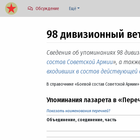
Обсуждение
Ещё
98 дивизионный ве
Перейти к:
навигация
,
поиск
Сведения об упоминаниях 98 диви
состав Советской Армии
», а также
входивших в состав действующей
В справочнике «Боевой состав Советской Армии» 
Упоминания лазарета в «Пере
Показать наименования перечней?
Объединение, соединение, часть