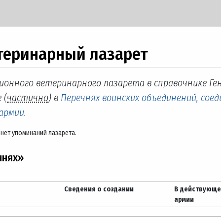
теринарный лазарет
зионного ветеринарного лазарета в справочнике Ге
 (
частично
) в
Перечнях воинских объединений, соед
 армии
.
нет упоминаний лазарета.
чнях»
Сведения о создании
В действующ
армии