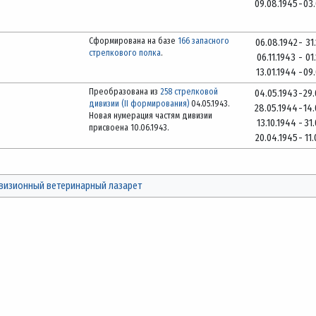
09.08.1945
-
03
Сформирована на базе
166 запасного
06.08.1942
-
31
стрелкового полка
.
06.11.1943
-
01
13.01.1944
-
09
Преобразована из
258 стрелковой
04.05.1943
-
29
дивизии (II формирования)
04.05.1943.
28.05.1944
-
14
Новая нумерация частям дивизии
13.10.1944
-
31
присвоена 10.06.1943.
20.04.1945
-
11
визионный ветеринарный лазарет