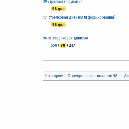
39 стрелковая дивизия
98 двл
151 стрелковая дивизия (II формирования)
98 двл
96 гв. стрелковая дивизия
558
(
98
) двл
Категории
:
Формирования с номером 98
Ди