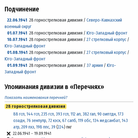
Подчинение
22.06.1941
28 горнострелковая дивизия /
Северо-Кавказский
военный округ
01.07.1941
28 горнострелковая дивизия /
Юго-Западный фронт
10.07.1941
28 горнострелковая дивизия /
27 стрелковый корпус
/
Юго-Западный фронт
01.08.1941
28 горнострелковая дивизия /
27 стрелковый корпус
/
Юго-Западный фронт
01.09.1941
28 горнострелковая дивизия /
37 армия
/
Юго-
Западный фронт
Упоминания дивизии в «Перечнях»
Показать наименования перечней?
28 горнострелковая дивизия
88 гсп
,
144 гсп
,
235 гсп
,
393 гсп
,
112 ап
,
382 гап
,
90 оиптдн
,
173
озадн
,
76 зенпулр
,
72 кэск
,
67 сапб
,
119 обс
,
134 медсанбат
,
143
атр
,
209 пхз
,
198 ппс
,
39
(
224
) пкг
22.06.1941
-
19.09.1941