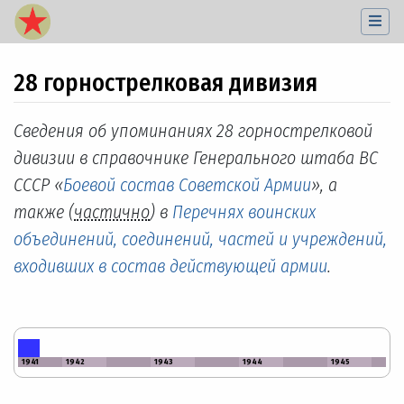
28 горнострелковая дивизия
Перейти к:
навигация
,
поиск
Сведения об упоминаниях 28 горнострелковой
дивизии в справочнике Генерального штаба ВС
СССР «
Боевой состав Советской Армии
», а
также (
частично
) в
Перечнях воинских
объединений, соединений, частей и учреждений,
входивших в состав действующей армии
.
1941
1942
1943
1944
1945