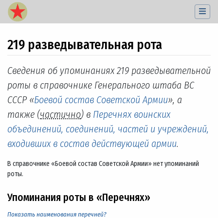
219 разведывательная рота
Перейти к:
навигация
,
поиск
Сведения об упоминаниях 219 разведывательной
роты в справочнике Генерального штаба ВС
СССР «
Боевой состав Советской Армии
», а
также (
частично
) в
Перечнях воинских
объединений, соединений, частей и учреждений,
входивших в состав действующей армии
.
В справочнике «Боевой состав Советской Армии» нет упоминаний
роты.
Упоминания роты в «Перечнях»
Показать наименования перечней?