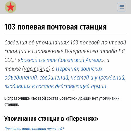
103 полевая почтовая станция
Перейти к:
навигация
,
поиск
Сведения об упоминаниях 103 полевой почтовой
станции в справочнике Генерального штаба ВС
СССР «
Боевой состав Советской Армии
», а
также (
частично
) в
Перечнях воинских
объединений, соединений, частей и учреждений,
входивших в состав действующей армии
.
В справочнике «Боевой состав Советской Армии» нет упоминаний
станции.
Упоминания станции в «Перечнях»
Показать наименования перечней?