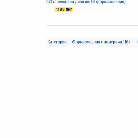
253 стрелковая дивизия (III формирования)
1180 пкг
Категории
:
Формирования с номерами 118x