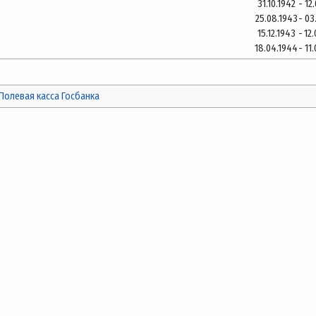
31.10.1942
-
12
25.08.1943
-
03
15.12.1943
-
12
18.04.1944
-
11
Полевая касса Госбанка