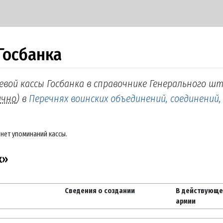
Госбанка
евой кассы Госбанка в справочнике Генерального шт
ично
) в
Перечнях воинских объединений, соединений,
нет упоминаний кассы.
х»
Сведения о создании
В действующ
армии