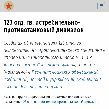
123 отд. гв. истребительно-
противотанковый дивизион
Перейти к:
навигация
,
поиск
Сведения об упоминаниях 123 отд. гв.
истребительно-противотанкового дивизиона в
справочнике Генерального штаба ВС СССР
«
Боевой состав Советской Армии
», а также
(
частично
) в
Перечнях воинских объединений,
соединений, частей и учреждений, входивших в
состав действующей армии
.
Имеются другие формирования с похожими или связанными
названиями:
123 отд. истребительно-противотанковый дивизион
.