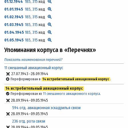
01.12.1944
185
,
315
иад
01.01.1945
185
,
315
иад
01.02.1945
185
,
315
иад
01.03.1945
185
,
315
иад
01.04.1945
185
,
315
иад
01.05.1945
185
,
315
иад
Упоминания корпуса в «Перечнях»
Показать наименования перечней?
11 смешанный авиационный корпус
27.07.1943
-
28.09.1944
Переформирован в
14 истребительный авиационный корпус
.
14 истребительный авиационный корпус
Переформирован из
11 смешанного авиационного корпуса
.
28.09.1944
-
09.05.1945
594 отд. авиационная эскадрилья связи
28.09.1944
-
09.05.1945
236 отд. рота связи
28.09.1944
-
09.05.1945