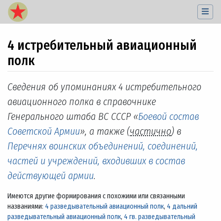
4 истребительный авиационный
полк
Перейти к:
навигация
,
поиск
Сведения об упоминаниях 4 истребительного
авиационного полка в справочнике
Генерального штаба ВС СССР «
Боевой состав
Советской Армии
», а также (
частично
) в
Перечнях воинских объединений, соединений,
частей и учреждений, входивших в состав
действующей армии
.
Имеются другие формирования с похожими или связанными
названиями:
4 разведывательный авиационный полк
,
4 дальний
разведывательный авиационный полк
,
4 гв. разведывательный