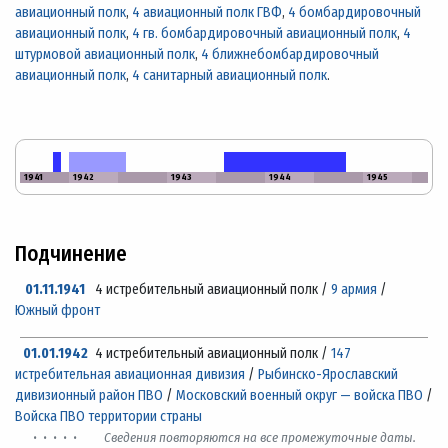
авиационный полк
,
4 авиационный полк ГВФ
,
4 бомбардировочный
авиационный полк
,
4 гв. бомбардировочный авиационный полк
,
4
штурмовой авиационный полк
,
4 ближнебомбардировочный
авиационный полк
,
4 санитарный авиационный полк
.
1941
1942
1943
1944
1945
Подчинение
01.11.1941
4 истребительный авиационный полк /
9 армия
/
Южный фронт
01.01.1942
4 истребительный авиационный полк /
147
истребительная авиационная дивизия
/
Рыбинско-Ярославский
дивизионный район ПВО
/
Московский военный округ — войска ПВО
/
Войска ПВО территории страны
· · · · ·
Сведения повторяются на все промежуточные даты.