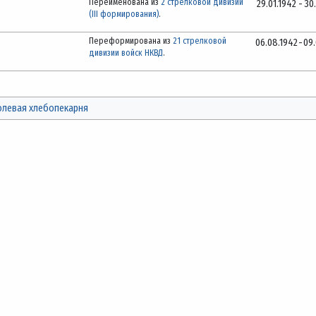
Переименована из
2 стрелковой дивизии
29.01.1942
-
30
(III формирования)
.
Переформирована из
21 стрелковой
06.08.1942
-
09
дивизии войск НКВД
.
олевая хлебопекарня