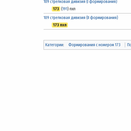
109 стрелковая дивизия (I формирования)
173
(
191
) пхп
109 стрелковая дивизия (II формирования)
173 пхп
Категории
:
Формирования с номером 173
П