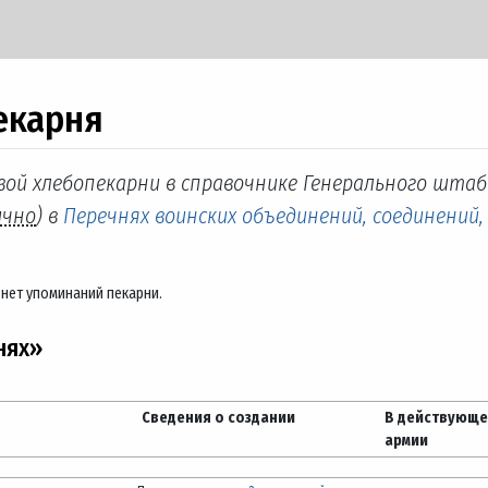
екарня
вой хлебопекарни в справочнике Генерального штаб
ично
) в
Перечнях воинских объединений, соединений,
нет упоминаний пекарни.
нях»
Сведения о создании
В действующ
армии