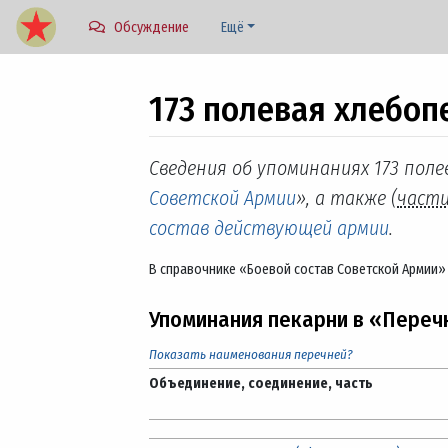
Обсуждение
Ещё
173 полевая хлебоп
Перейти к:
навигация
,
поиск
Сведения об упоминаниях 173 поле
Советской Армии
», а также (
част
состав действующей армии
.
В справочнике «Боевой состав Советской Армии» 
Упоминания пекарни в «Переч
Показать наименования перечней?
Объединение, соединение, часть