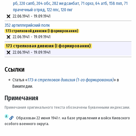
рб
,
220 сапб
,
204 обс
,
282 медсанбат
,
71 орхз
,
64 атб
,
158 пхп
,
71
прачечный отряд
,
122 ппс
,
120 пкг
22.06.1941
-
19.09.1941
352 артиллерийский полк
173 стрелковой дивизии (I формирования)
22.06.1941
-
19.09.1941
173 стрелковая дивизия (I формирования)
22.06.1941
-
19.09.1941
Ссылки
Статья «
173-я стрелковая дивизия (1-го формирования)
» в
Википедии.
Примечания
Примечания оригинального текста обозначены буквенными индексами.
А
Образован 22 июня 1941 г. на базе управления и войск Киевского
особого военного округа.