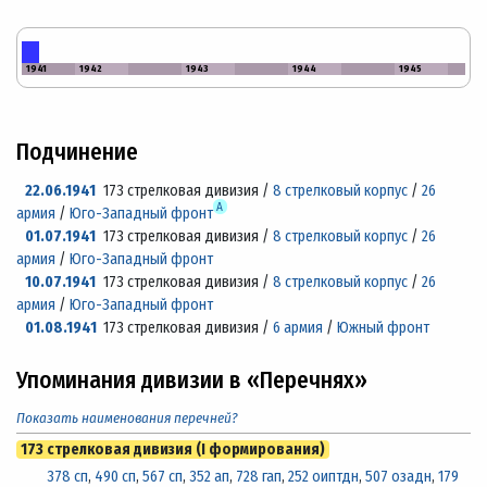
1941
1942
1943
1944
1945
Подчинение
22.06.1941
173 стрелковая дивизия /
8 стрелковый корпус
/
26
А
армия
/
Юго-Западный фронт
01.07.1941
173 стрелковая дивизия /
8 стрелковый корпус
/
26
армия
/
Юго-Западный фронт
10.07.1941
173 стрелковая дивизия /
8 стрелковый корпус
/
26
армия
/
Юго-Западный фронт
01.08.1941
173 стрелковая дивизия /
6 армия
/
Южный фронт
Упоминания дивизии в «Перечнях»
Показать наименования перечней?
173 стрелковая дивизия (I формирования)
378 сп
,
490 сп
,
567 сп
,
352 ап
,
728 гап
,
252 оиптдн
,
507 озадн
,
179