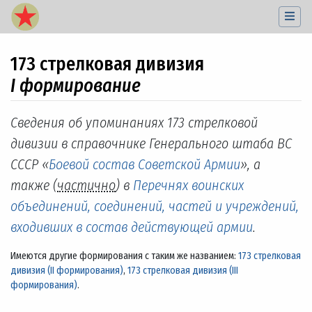
173 стрелковая дивизия
I формирование
Перейти к:
навигация
,
поиск
Сведения об упоминаниях 173 стрелковой
дивизии в справочнике Генерального штаба ВС
СССР «
Боевой состав Советской Армии
», а
также (
частично
) в
Перечнях воинских
объединений, соединений, частей и учреждений,
входивших в состав действующей армии
.
Имеются другие формирования с таким же названием:
173 стрелковая
дивизия (II формирования)
,
173 стрелковая дивизия (III
формирования)
.