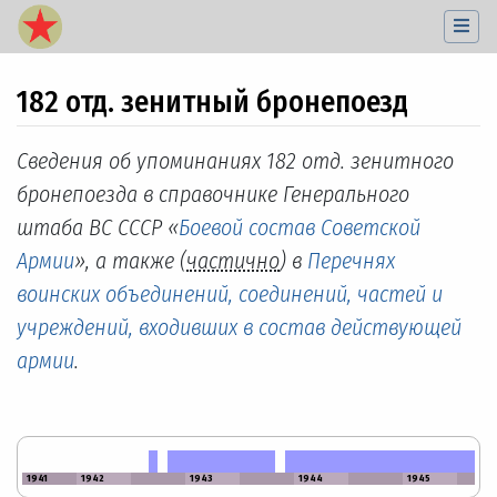
182 отд. зенитный бронепоезд
Перейти к:
навигация
,
поиск
Сведения об упоминаниях 182 отд. зенитного
бронепоезда в справочнике Генерального
штаба ВС СССР «
Боевой состав Советской
Армии
», а также (
частично
) в
Перечнях
воинских объединений, соединений, частей и
учреждений, входивших в состав действующей
армии
.
1941
1942
1943
1944
1945