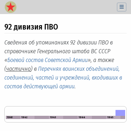
92 дивизия ПВО
Перейти к:
навигация
,
поиск
Сведения об упоминаниях 92 дивизии ПВО в
справочнике Генерального штаба ВС СССР
«
Боевой состав Советской Армии
», а также
(
частично
) в
Перечнях воинских объединений,
соединений, частей и учреждений, входивших в
состав действующей армии
.
1941
1942
1943
1944
1945