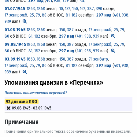
80
об ВНОС,
297 иад
(
401
,
938
,
939
иап)
01.07.1945
1863
,
1868
зенап,
10
,
132
,
150
,
162
,
387
,
390
озадн,
17 зенпрожб
,
25
,
79
,
80
об ВНОС,
81
,
182
озенбрп,
297 иад
(
401
,
938
,
939
иап)
01.08.1945
1863
,
1868
зенап,
150
,
387
озадн,
17 зенпрожб
,
25
,
79
,
80
об ВНОС,
81
,
182
озенбрп,
297 иад
(
401
,
938
,
939
иап)
09.08.1945
1863
,
1868
зенап,
150
,
387
озадн,
17 зенпрожб
,
25
,
79
,
80
об ВНОС,
81
,
182
озенбрп,
297 иад
(
401
,
938
,
939
иап)
03.09.1945
1863
,
1868
зенап,
150
,
387
озадн,
71 зенбатр
,
17 зенпрожб
,
25
,
79
,
80
об ВНОС,
81
,
182
озенбрп,
297 иад
(
401
,
938
,
939
иап)
Упоминания дивизии в «Перечнях»
Показать наименования перечней?
92 дивизия ПВО
09.08.1945
-
03.09.1945
Примечания
Примечания оригинального текста обозначены буквенными индексами.