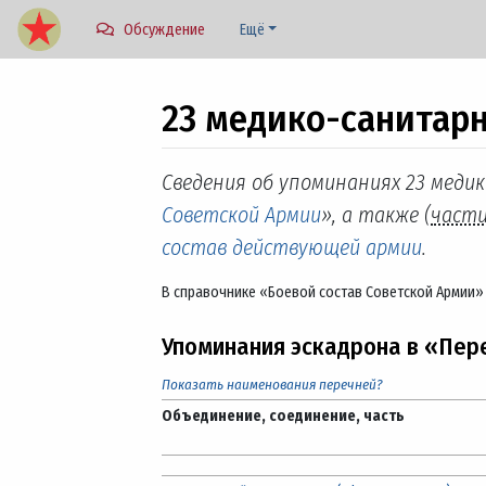
Обсуждение
Ещё
23 медико-санитар
Перейти к:
навигация
,
поиск
Сведения об упоминаниях 23 меди
Советской Армии
», а также (
част
состав действующей армии
.
В справочнике «Боевой состав Советской Армии»
Упоминания эскадрона в «Пер
Показать наименования перечней?
Объединение, соединение, часть