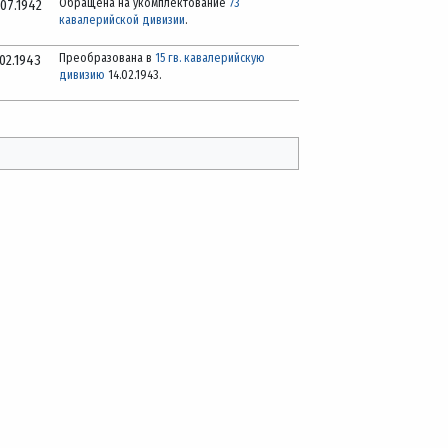
Обращена на укомплектование
73
.07.1942
кавалерийской дивизии
.
Преобразована в
15 гв. кавалерийскую
.02.1943
дивизию
14.02.1943.