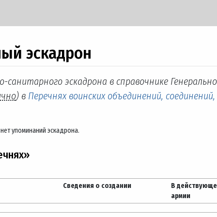
ный эскадрон
ко-санитарного эскадрона в справочнике Генеральн
ично
) в
Перечнях воинских объединений, соединений,
 нет упоминаний эскадрона.
ечнях»
Сведения о создании
В действующ
армии