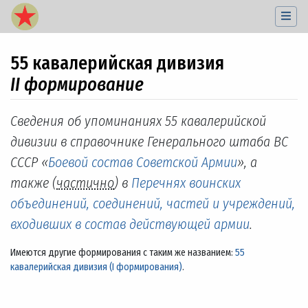
55 кавалерийская дивизия
II формирование
Перейти к:
навигация
,
поиск
Сведения об упоминаниях 55 кавалерийской
дивизии в справочнике Генерального штаба ВС
СССР «
Боевой состав Советской Армии
», а
также (
частично
) в
Перечнях воинских
объединений, соединений, частей и учреждений,
входивших в состав действующей армии
.
Имеются другие формирования с таким же названием:
55
кавалерийская дивизия (I формирования)
.