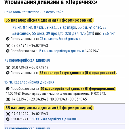
Упоминания дивизии в «Перечнях»
Показать наименования перечней?
55 кавалерийская дивизия (II формирования)
78 кп
,
84 кп
,
87 кп
,
59 кад
,
59 артпарк
,
55 рд
,
41 опэс
,
23
медсанэск
,
55 оэхз
,
39 продтр
,
228 двл
,
175
(
311
) ппс,
986 пкг
Переименована из
73 кавалерийской дивизии
.
07.07.1942
-
14.02.1943
Преобразована в
15 гв. кавалерийскую дивизию
14.02.1943.
73 кавалерийская дивизия
01.07.1942
-
06.07.1942
Переименована в
55 кавалерийскую дивизию (II формирования)
.
15 гв. кавалерийская дивизия
Преобразована из
55 кавалерийской дивизии (II формирования)
14.02.1943. Новая нумерация частям дивизии присвоена 14.03.1943.
14.02.1943
-
29.04.1943
10.09.1943
-
09.05.1945
55 кавалерийская дивизия (II формирования)
07.07.1942
-
14.02.1943
С 14.02.1943 —
15 гв. кавалерийская дивизия
.
73 кавалерийская дивизия