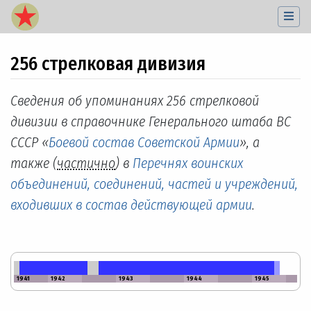
256 стрелковая дивизия
Перейти к:
навигация
,
поиск
Сведения об упоминаниях 256 стрелковой
дивизии в справочнике Генерального штаба ВС
СССР «
Боевой состав Советской Армии
», а
также (
частично
) в
Перечнях воинских
объединений, соединений, частей и учреждений,
входивших в состав действующей армии
.
1941
1942
1943
1944
1945