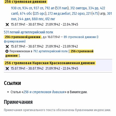
256 стрелковая дивизия
930 сп
,
934 сп
,
937 сп
,
792 ап
(
531 лап
),
312 оиптдн
,
334 рр
,
422
сапб
,
674 обс
(
225 орс
),
272 медсанбат
,
252 орхз
,
221
(
475
) атр,
301
пхп
,
244 двл
,
880 ппс
,
612 пкг
15.07.1941
-
30.07.1942
21.09.1942
-
22.04.1945
531 легкий артиллерийский полк
256 стрелковой дивизии
, до 16.07.1941 —
89 стрелковой дивизии (I
формирования)
15.07.1941
-
30.07.1942
21.09.1942
-
23.09.1942
Переименован в
792 артиллерийский полк
[
256 стрелковой
дивизии
].
256 стрелковая Нарвская Краснознаменная дивизия
15.07.1941
-
30.07.1942
21.09.1942
-
22.04.1945
Ссылки
Статья «
256-я стрелковая дивизия
» в Википедии.
Примечания
Примечания оригинального текста обозначены буквенными индексами.