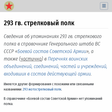
293 гв. стрелковый полк
Перейти к:
навигация
,
поиск
Сведения об упоминаниях 293 гв. стрелкового
полка в справочнике Генерального штаба ВС
СССР «
Боевой состав Советской Армии
», а
также (
частично
) в
Перечнях воинских
объединений, соединений, частей и учреждений,
входивших в состав действующей армии
.
Имеются другие формирования с похожими или связанными
названиями:
293 мотострелковый полк
.
В справочнике «Боевой состав Советской Армии» нет упоминаний
полка.