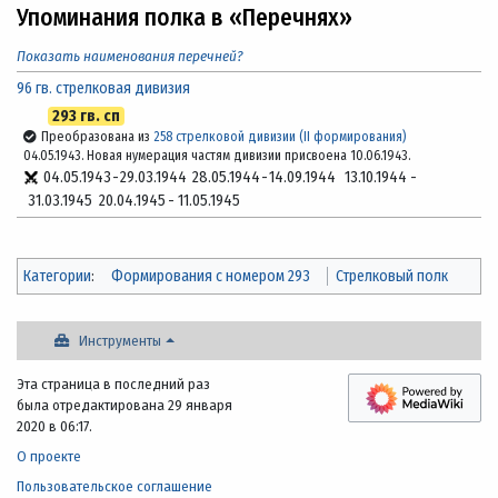
Упоминания полка в «Перечнях»
Показать наименования перечней?
96 гв. стрелковая дивизия
293 гв. сп
Преобразована из
258 стрелковой дивизии (II формирования)
04.05.1943. Новая нумерация частям дивизии присвоена 10.06.1943.
04.05.1943
-
29.03.1944
28.05.1944
-
14.09.1944
13.10.1944
-
31.03.1945
20.04.1945
-
11.05.1945
Категории
:
Формирования с номером 293
Стрелковый полк
Инструменты
Эта страница в последний раз
была отредактирована 29 января
2020 в 06:17.
О проекте
Пользовательское соглашение