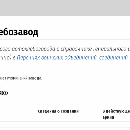
ебозавод
вого автохлебозавода в справочнике Генерального 
ично
) в
Перечнях воинских объединений, соединений,
 нет упоминаний завода.
ях»
Сведения о создании
В действующ
армии