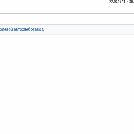
22.10.1941
-
30
олевой автохлебозавод