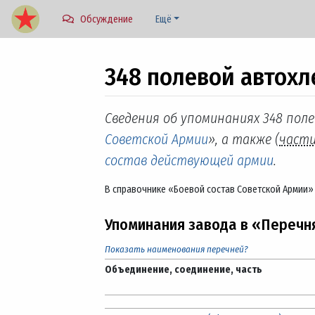
Обсуждение
Ещё
348 полевой автохл
Перейти к:
навигация
,
поиск
Сведения об упоминаниях 348 поле
Советской Армии
», а также (
част
состав действующей армии
.
В справочнике «Боевой состав Советской Армии»
Упоминания завода в «Перечн
Показать наименования перечней?
Объединение, соединение, часть