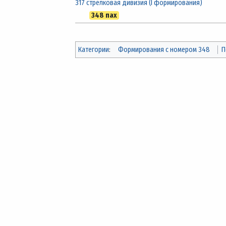
317 стрелковая дивизия (I формирования)
348 пах
Категории
:
Формирования с номером 348
П