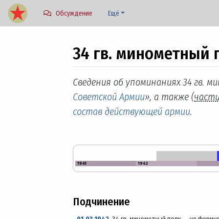
Обсуждение
Ещё
34 гв. минометный 
Перейти к:
навигация
,
поиск
Сведения об упоминаниях 34 гв. м
Советской Армии
», а также (
част
состав действующей армии
.
1941
1942
Подчинение