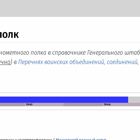
полк
инометного полка в справочнике Генерального штаб
ично
) в
Перечнях воинских объединений, соединений,
1943
1944