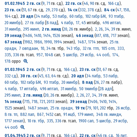
01.02.1945
2 гв. ск
(
9
,
71
гв. сд)
,
22 гв. ск
(
46
,
90
гв. сд,
166 сд
)
,
23 гв. ск
(
51
,
67
гв. сд,
29
,
270
сд)
,
14 ск
(
332
,
378
сд)
,
84 ск
(
47
,
158
,
164
сд)
,
20 адп
(
34 лабр
,
53 пабр
,
60 габр
,
102 габр БМ
,
93 тгабр
,
20 минбр
)
,
27 гв. пабр
[
8 пад
],
4 пабр
,
17
,
45
иптабр,
496 иптап
,
31 минбр
,
295 минп
,
2 гв. минд
(
20
,
26
гв. минбр)
,
2
,
26
,
34
,
39
гв. минп,
39 зенад
(
1406
,
1410
,
1414
,
1526
зенап)
,
46 зенад
(
617
,
618
,
717
зенап)
,
67 зенад
(
1982
,
1986
,
1990
,
1994
зенап)
,
1487
,
1714
зенап,
25 гв.
орадн
,
7 овпдаан
,
10
,
34
гв. тбр,
143 тбр
,
32 гв. ттп
,
105 отп
,
333
,
335
,
336
гв. тсап,
957
,
1048
сап,
5 шисбр
,
29 исбр
,
44 ооб
,
174
,
178
орро
01.03.1945
2 гв. ск
(
9
,
71
гв. сд,
166 сд
)
,
23 гв. ск
(
51
,
67
гв. сд,
332 сд
)
,
30 гв. ск
(
45
,
63
,
64
гв. сд)
,
20 адп
(
34 лабр
,
53 пабр
,
60 габр
,
102 габр БМ
,
93 тгабр
,
20 минбр
)
,
8 пад
(
26
,
27
гв. пабр)
,
4 пабр
,
17 иптабр
,
496 иптап
,
31 минбр
,
50 тминбр
[
28 адп
],
295 минп
,
2 гв. минд
(
20
,
26
гв. минбр)
,
2
,
26
,
27
,
34
,
39
гв. минп,
14 зенад
(
715
,
718
,
721
,
2013
зенап)
,
39 зенад
(
1406
,
1410
,
1414
,
1525
зенап)
,
1487 зенап
,
25 гв. орадн
,
19 тк
(
79
,
101
,
202
тбр,
26 мсбр
,
8 гв. тп
,
882 лап
,
867
,
1452
сап,
91 мцб
,
179 минп
,
348 гв. миндн
,
1717 зенап
)
,
10 гв. тбр
,
335
,
336
гв. тсап,
1900 сап
,
5 шисбр
,
29 исбр
,
44 ооб
01.04.1945
2 гв. ск
(
9
,
71
гв. сд,
166 сд
)
,
22 гв. ск
(
46 гв. сд
,
16 лит.