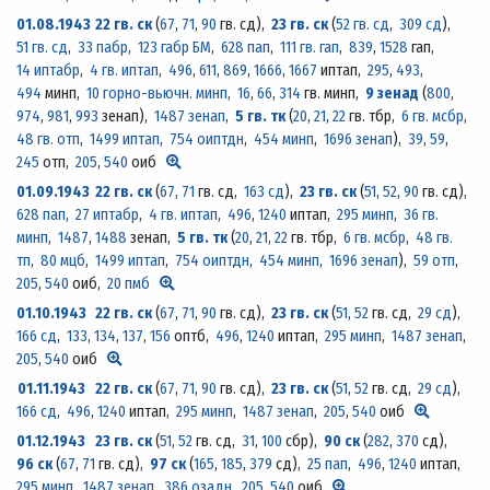
01.08.1943
22 гв. ск
(
67
,
71
,
90
гв. сд)
,
23 гв. ск
(
52 гв. сд
,
309 сд
)
,
51 гв. сд
,
33 пабр
,
123 габр БМ
,
628 пап
,
111 гв. гап
,
839
,
1528
гап,
14 иптабр
,
4 гв. иптап
,
496
,
611
,
869
,
1666
,
1667
иптап,
295
,
493
,
494
минп,
10 горно-вьючн. минп
,
16
,
66
,
314
гв. минп,
9 зенад
(
800
,
974
,
981
,
993
зенап)
,
1487 зенап
,
5 гв. тк
(
20
,
21
,
22
гв. тбр,
6 гв. мсбр
,
48 гв. отп
,
1499 иптап
,
754 оиптдн
,
454 минп
,
1696 зенап
)
,
39
,
59
,
245
отп,
205
,
540
оиб
01.09.1943
22 гв. ск
(
67
,
71
гв. сд,
163 сд
)
,
23 гв. ск
(
51
,
52
,
90
гв. сд)
,
628 пап
,
27 иптабр
,
4 гв. иптап
,
496
,
1240
иптап,
295 минп
,
36 гв.
минп
,
1487
,
1488
зенап,
5 гв. тк
(
20
,
21
,
22
гв. тбр,
6 гв. мсбр
,
48 гв.
тп
,
80 мцб
,
1499 иптап
,
754 оиптдн
,
454 минп
,
1696 зенап
)
,
59 отп
,
205
,
540
оиб,
20 пмб
01.10.1943
22 гв. ск
(
67
,
71
,
90
гв. сд)
,
23 гв. ск
(
51
,
52
гв. сд,
29 сд
)
,
166 сд
,
133
,
134
,
137
,
156
оптб,
496
,
1240
иптап,
295 минп
,
1487 зенап
,
205
,
540
оиб
01.11.1943
22 гв. ск
(
67
,
71
,
90
гв. сд)
,
23 гв. ск
(
51
,
52
гв. сд,
29 сд
)
,
166 сд
,
496
,
1240
иптап,
295 минп
,
1487 зенап
,
205
,
540
оиб
01.12.1943
23 гв. ск
(
51
,
52
гв. сд,
31
,
100
сбр)
,
90 ск
(
282
,
370
сд)
,
96 ск
(
67
,
71
гв. сд)
,
97 ск
(
165
,
185
,
379
сд)
,
25 пап
,
496
,
1240
иптап,
295 минп
,
1487 зенап
,
386 озадн
,
205
,
540
оиб