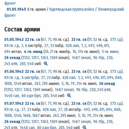
фронт
01.05.1945
6 гв. армия /
Курляндская группа войск
/
Ленинградский
фронт
Состав армии
01.05.1943
22 гв. ск
(
67
,
71
,
90
гв. сд)
,
23 гв. ск
(
51
,
52
гв. сд,
375 сд
)
,
89 гв. сд
,
2
,
6
оистрбр,
27
,
33
пабр,
628 аап
,
1
,
2
,
493
,
496
,
611
,
694
иптап,
4 гв. минд
(
20
,
21
гв. минбр,
16
,
314
гв. минп)
,
5 гв. минп
,
26 зенад
(
1352
,
1357
,
1363
,
1369
зенап)
,
1487 зенап
,
96 тбр
,
230
,
245
отп,
205
,
540
оиб
01.06.1943
22 гв. ск
(
67
,
71
,
90
гв. сд)
,
23 гв. ск
(
51
,
52
гв. сд,
375 сд
)
,
89 гв. сд
,
6 оистрбр
,
27
,
33
пабр,
628 пап
,
1
,
2
,
493
,
496
,
611
,
694
,
868
,
1008
,
1240
иптап,
263
,
295
аминп,
5
,
16
,
79
,
314
гв. минп,
26 зенад
(
1352
,
1357
,
1363
,
1369
зенап)
,
1487 зенап
,
96 тбр
,
230
,
245
отп,
1440 сап
,
60 одн брп
,
205
,
540
оиб
01.07.1943
22 гв. ск
(
67
,
71
,
90
гв. сд)
,
23 гв. ск
(
51
,
52
гв. сд,
375 сд
)
,
89 гв. сд
,
27
,
33
пабр,
628 пап
,
27
,
28
иптабр,
493
,
496
,
611
,
694
,
868
,
1008
,
1240
,
1666
,
1667
иптап,
263
,
295
минп,
5
,
16
,
79
,
314
гв. минп,
26 зенад
(
1352
,
1357
,
1363
,
1369
зенап)
,
1487 зенап
,
96 тбр
,
230
,
245
отп,
1440 сап
,
60 одн брп
,
205
,
540
оиб