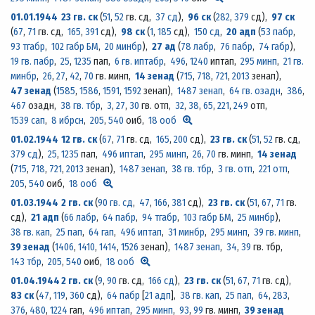
01.01.1944
23 гв. ск
(
51
,
52
гв. сд,
37 сд
)
,
96 ск
(
282
,
379
сд)
,
97 ск
(
67
,
71
гв. сд,
165
,
391
сд)
,
98 ск
(
1
,
185
сд)
,
150 сд
,
20 адп
(
53 пабр
,
93 тгабр
,
102 габр БМ
,
20 минбр
)
,
27 ад
(
78 лабр
,
76 пабр
,
74 габр
)
,
19 гв. пабр
,
25
,
1235
пап,
6 гв. иптабр
,
496
,
1240
иптап,
295 минп
,
21 гв.
минбр
,
26
,
27
,
42
,
70
гв. минп,
14 зенад
(
715
,
718
,
721
,
2013
зенап)
,
47 зенад
(
1585
,
1586
,
1591
,
1592
зенап)
,
1487 зенап
,
64 гв. озадн
,
386
,
467
озадн,
38 гв. тбр
,
3
,
27
,
30
гв. отп,
32
,
38
,
65
,
221
,
249
отп,
1539 сап
,
8 ибрсн
,
205
,
540
оиб,
18 ооб
01.02.1944
12 гв. ск
(
67
,
71
гв. сд,
165
,
200
сд)
,
23 гв. ск
(
51
,
52
гв. сд,
379 сд
)
,
25
,
1235
пап,
496 иптап
,
295 минп
,
26
,
70
гв. минп,
14 зенад
(
715
,
718
,
721
,
2013
зенап)
,
1487 зенап
,
38 гв. тбр
,
3 гв. отп
,
221 отп
,
205
,
540
оиб,
18 ооб
01.03.1944
2 гв. ск
(
90 гв. сд
,
47
,
166
,
381
сд)
,
23 гв. ск
(
51
,
67
,
71
гв.
сд)
,
21 адп
(
66 лабр
,
64 пабр
,
94 тгабр
,
103 габр БМ
,
25 минбр
)
,
38 гв. кап
,
25 пап
,
64 гап
,
496 иптап
,
31 минбр
,
295 минп
,
39 гв. минп
,
39 зенад
(
1406
,
1410
,
1414
,
1526
зенап)
,
1487 зенап
,
34
,
39
гв. тбр,
143 тбр
,
205
,
540
оиб,
18 ооб
01.04.1944
2 гв. ск
(
9
,
90
гв. сд,
166 сд
)
,
23 гв. ск
(
51
,
67
,
71
гв. сд)
,
83 ск
(
47
,
119
,
360
сд)
,
64 пабр
[
21 адп
],
38 гв. кап
,
25 пап
,
64
,
283
,
376
,
480
,
1224
гап,
496 иптап
,
295 минп
,
93
,
99
гв. минп,
39 зенад