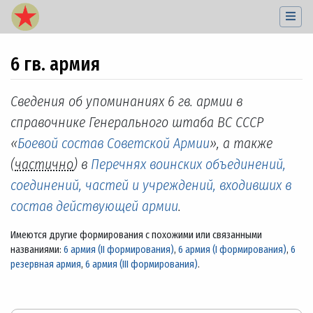
6 гв. армия
Перейти к:
навигация
,
поиск
Сведения об упоминаниях 6 гв. армии в
справочнике Генерального штаба ВС СССР
«
Боевой состав Советской Армии
», а также
(
частично
) в
Перечнях воинских объединений,
соединений, частей и учреждений, входивших в
состав действующей армии
.
Имеются другие формирования с похожими или связанными
названиями:
6 армия (II формирования)
,
6 армия (I формирования)
,
6
резервная армия
,
6 армия (III формирования)
.