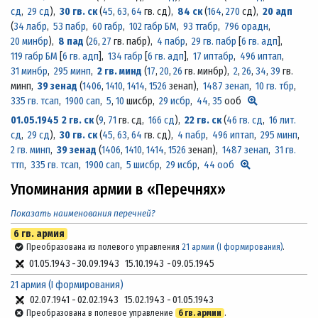
сд
,
29 сд
)
,
30 гв. ск
(
45
,
63
,
64
гв. сд)
,
84 ск
(
164
,
270
сд)
,
20 адп
(
34 лабр
,
53 пабр
,
60 габр
,
102 габр БМ
,
93 тгабр
,
796 орадн
,
20 минбр
)
,
8 пад
(
26
,
27
гв. пабр)
,
4 пабр
,
29 гв. пабр
[
6 гв. адп
],
119 габр БМ
[
6 гв. адп
],
134 габр
[
6 гв. адп
],
17 иптабр
,
496 иптап
,
31 минбр
,
295 минп
,
2 гв. минд
(
17
,
20
,
26
гв. минбр)
,
2
,
26
,
34
,
39
гв.
минп,
39 зенад
(
1406
,
1410
,
1414
,
1526
зенап)
,
1487 зенап
,
10 гв. тбр
,
335 гв. тсап
,
1900 сап
,
5
,
10
шисбр,
29 исбр
,
44
,
35
ооб
01.05.1945
2 гв. ск
(
9
,
71
гв. сд,
166 сд
)
,
22 гв. ск
(
46 гв. сд
,
16 лит.
сд
,
29 сд
)
,
30 гв. ск
(
45
,
63
,
64
гв. сд)
,
4 пабр
,
496 иптап
,
295 минп
,
2 гв. минп
,
39 зенад
(
1406
,
1410
,
1414
,
1526
зенап)
,
1487 зенап
,
31 гв.
ттп
,
335 гв. тсап
,
1900 сап
,
5 шисбр
,
29 исбр
,
44 ооб
Упоминания армии в «Перечнях»
Показать наименования перечней?
6 гв. армия
Преобразована из полевого управления
21 армии (I формирования)
.
01.05.1943
-
30.09.1943
15.10.1943
-
09.05.1945
21 армия (I формирования)
02.07.1941
-
02.02.1943
15.02.1943
-
01.05.1943
Преобразована в полевое управление
6 гв. армии
.