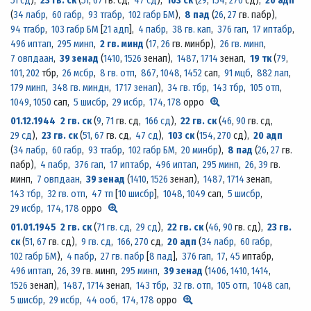
51 сд
)
,
23 гв. ск
(
51
,
67
гв. сд,
47 сд
)
,
103 ск
(
29
,
154
,
270
сд)
,
20 адп
(
34 лабр
,
60 габр
,
93 тгабр
,
102 габр БМ
)
,
8 пад
(
26
,
27
гв. пабр)
,
94 тгабр
,
103 габр БМ
[
21 адп
],
4 пабр
,
38 гв. кап
,
376 гап
,
17 иптабр
,
496 иптап
,
295 минп
,
2 гв. минд
(
17
,
26
гв. минбр)
,
26 гв. минп
,
7 овпдаан
,
39 зенад
(
1410
,
1526
зенап)
,
1487
,
1714
зенап,
19 тк
(
79
,
101
,
202
тбр,
26 мсбр
,
8 гв. отп
,
867
,
1048
,
1452
сап,
91 мцб
,
882 лап
,
179 минп
,
348 гв. миндн
,
1717 зенап
)
,
34 гв. тбр
,
143 тбр
,
105 отп
,
1049
,
1050
сап,
5 шисбр
,
29 исбр
,
174
,
178
орро
01.12.1944
2 гв. ск
(
9
,
71
гв. сд,
166 сд
)
,
22 гв. ск
(
46
,
90
гв. сд,
29 сд
)
,
23 гв. ск
(
51
,
67
гв. сд,
47 сд
)
,
103 ск
(
154
,
270
сд)
,
20 адп
(
34 лабр
,
60 габр
,
93 тгабр
,
102 габр БМ
,
20 минбр
)
,
8 пад
(
26
,
27
гв.
пабр)
,
4 пабр
,
376 гап
,
17 иптабр
,
496 иптап
,
295 минп
,
26
,
39
гв.
минп,
7 овпдаан
,
39 зенад
(
1410
,
1526
зенап)
,
1487
,
1714
зенап,
143 тбр
,
32 гв. отп
,
47 тп
[
10 шисбр
],
1048
,
1049
сап,
5 шисбр
,
29 исбр
,
174
,
178
орро
01.01.1945
2 гв. ск
(
71 гв. сд
,
29 сд
)
,
22 гв. ск
(
46
,
90
гв. сд)
,
23 гв.
ск
(
51
,
67
гв. сд)
,
9 гв. сд
,
166
,
270
сд,
20 адп
(
34 лабр
,
60 габр
,
102 габр БМ
)
,
4 пабр
,
27 гв. пабр
[
8 пад
],
376 гап
,
17
,
45
иптабр,
496 иптап
,
26
,
39
гв. минп,
295 минп
,
39 зенад
(
1406
,
1410
,
1414
,
1526
зенап)
,
1487
,
1714
зенап,
143 тбр
,
32 гв. отп
,
105 отп
,
1048 сап
,
5 шисбр
,
29 исбр
,
44 ооб
,
174
,
178
орро