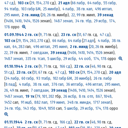
47 сд
)
,
103 ск
(
29
,
154
,
270
сд)
,
21 адп
(
66 лабр
,
64 пабр
,
55 габр
,
94 тгабр
,
103 габр БМ
,
25 минбр
)
,
4 пабр
,
38 гв. кап
,
496 иптап
,
295 минп
,
2 гв. минд
(
20
,
26
гв. минбр)
,
22
,
99
гв. минп,
39 зенад
(
1406
,
1410
,
1414
,
1526
зенап)
,
1487 зенап
,
34 гв. тбр
,
29 исбр
,
174
,
178
орро
01.09.1944
2 гв. ск
(
9
,
71
гв. сд)
,
23 гв. ск
(
51
,
67
гв. сд,
47 сд
)
,
103 ск
(
29
,
154
,
263
,
270
сд)
,
66 лабр
,
64 пабр
[
21 адп
],
4 пабр
,
38 гв.
кап
,
64
,
283
гап,
496 иптап
,
295 минп
,
2 гв. минд
(
20
,
26
гв. минбр)
,
22
,
39
гв. минп,
7 овпдаан
,
39 зенад
(
1406
,
1410
,
1414
,
1526
зенап)
,
1487 зенап
,
335 гв. тсап
,
5 шисбр
,
29 исбр
,
44 ооб
,
174
,
178
орро
01.10.1944
2 гв. ск
(
9
,
71
гв. сд,
166 сд
)
,
22 гв. ск
(
46
,
90
гв. сд,
51 сд
)
,
23 гв. ск
(
51
,
67
гв. сд,
47 сд
)
,
103 ск
(
29
,
154
,
270
сд)
,
20 адп
(
34 лабр
,
60 габр
,
93 тгабр
,
102 габр БМ
,
20 минбр
)
,
26 гв. пабр
[
8 пад
],
4 пабр
,
38 гв. кап
,
376 гап
,
36 иптабр
,
496 иптап
,
295 минп
,
26
,
49
гв. минп,
7 овпдаан
,
39 зенад
(
1406
,
1410
,
1414
,
1526
зенап)
,
1487 зенап
,
19 тк
(
79
,
101
,
202
тбр,
26 мсбр
,
8 гв. отп
,
867
,
1048
,
1452
сап,
91 мцб
,
882 лап
,
179 минп
,
348 гв. миндн
,
1717 зенап
)
,
34 гв. тбр
,
143 тбр
,
1049
,
1050
сап,
5 шисбр
,
29 исбр
,
174
,
178
орро
01.11.1944
2 гв. ск
(
9
,
71
гв. сд,
166 сд
)
,
22 гв. ск
(
46
,
90
гв. сд,