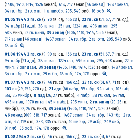
(
1406
,
1410
,
1414
,
1526
зенап)
,
618
,
717
зенап [
46 зенад
],
1487 зенап
,
34 гв. тбр
,
2 гв. отп
,
1 гв. шисбр
,
205
,
540
оиб,
18 ооб
01.05.1944
2 гв. ск
(
9
,
90
гв. сд,
166 сд
)
,
23 гв. ск
(
51
,
67
,
71
гв. сд)
,
94 тгабр
[
21 адп
],
38 гв. кап
,
25 пап
,
1224 гап
,
496 иптап
,
295
,
408
минп,
22 гв. минп
,
39 зенад
(
1406
,
1410
,
1414
,
1526
зенап)
,
717 зенап
[
46 зенад
],
1487 зенап
,
34 гв. тбр
,
2 гв. отп
,
205
,
540
оиб,
18 ооб
01.06.1944
2 гв. ск
(
9
,
90
гв. сд,
166 сд
)
,
23 гв. ск
(
51
,
67
,
71
гв. сд)
,
94 тгабр
[
21 адп
],
38 гв. кап
,
1224 гап
,
496 иптап
,
295
,
408
минп,
22 гв.
минп
,
7 овпдаан
,
39 зенад
(
1406
,
1410
,
1414
,
1526
зенап)
,
1487 зенап
,
34 гв. тбр
,
2 гв. отп
,
29 исбр
,
18 ооб
,
174
,
178
орро
01.07.1944
2 гв. ск
(
9
,
46
гв. сд,
166 сд
)
,
23 гв. ск
(
51
,
67
,
71
гв. сд)
,
103 ск
(
29
,
154
,
270
сд)
,
21 адп
(
66 лабр
,
55 габр
,
94 тгабр
,
103 габр
БМ
,
25 минбр
)
,
8 пад
(
26
,
27
гв. пабр)
,
4 пабр
,
38 гв. кап
,
64 гап
,
496 иптап
,
1970 иптап
[
45 иптабр
],
295 минп
,
2 гв. минд
(
20
,
26
гв.
минбр)
,
22
,
26
гв. минп,
39 зенад
(
1406
,
1410
,
1414
,
1526
зенап)
,
46 зенад
(
609
,
618
,
717
зенап)
,
1487 зенап
,
34 гв. тбр
,
143 тбр
,
2 гв.
отп
,
47
,
119
отп,
333
,
335
гв. тсап,
10 шисбр
,
29 исбр
,
249 оиб
,
91 пмб
,
35 ооб
,
174
,
178
орро
01.08.1944
2 гв. ск
(
9
,
46
гв. сд,
166 сд
)
,
23 гв. ск
(
51
,
67
гв. сд,