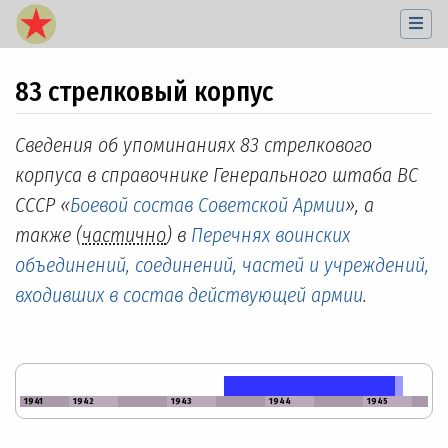
83 стрелковый корпус
Перейти к:
навигация
,
поиск
Сведения об упоминаниях 83 стрелкового
корпуса в справочнике Генерального штаба ВС
СССР «
Боевой состав Советской Армии
», а
также (
частично
) в
Перечнях воинских
объединений, соединений, частей и учреждений,
входивших в состав действующей армии
.
1941
1942
1943
1944
1945