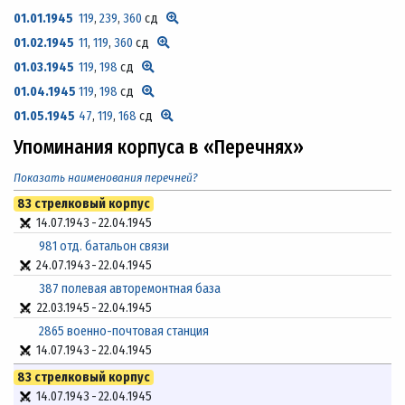
01.01.1945
119
,
239
,
360
сд
01.02.1945
11
,
119
,
360
сд
01.03.1945
119
,
198
сд
01.04.1945
119
,
198
сд
01.05.1945
47
,
119
,
168
сд
Упоминания корпуса в «Перечнях»
Показать наименования перечней?
83 стрелковый корпус
14.07.1943
-
22.04.1945
981 отд. батальон связи
24.07.1943
-
22.04.1945
387 полевая авторемонтная база
22.03.1945
-
22.04.1945
2865 военно-почтовая станция
14.07.1943
-
22.04.1945
83 стрелковый корпус
14.07.1943
-
22.04.1945